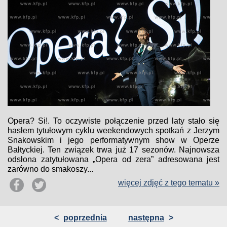
Opera? Si!. To oczywiste połączenie przed laty stało się
hasłem tytułowym cyklu weekendowych spotkań z Jerzym
Snakowskim i jego performatywnym show w Operze
Bałtyckiej. Ten związek trwa już 17 sezonów. Najnowsza
odsłona zatytułowana „Opera od zera” adresowana jest
zarówno do smakoszy...
więcej zdjęć z tego tematu »
<
poprzednia
następna
>