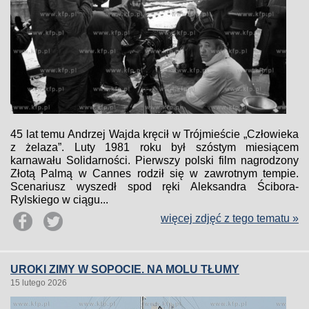
45 lat temu Andrzej Wajda kręcił w Trójmieście „Człowieka
z żelaza”. Luty 1981 roku był szóstym miesiącem
karnawału Solidarności. Pierwszy polski film nagrodzony
Złotą Palmą w Cannes rodził się w zawrotnym tempie.
Scenariusz wyszedł spod ręki Aleksandra Ścibora-
Rylskiego w ciągu...
więcej zdjęć z tego tematu »
UROKI ZIMY W SOPOCIE. NA MOLU TŁUMY
15 lutego 2026