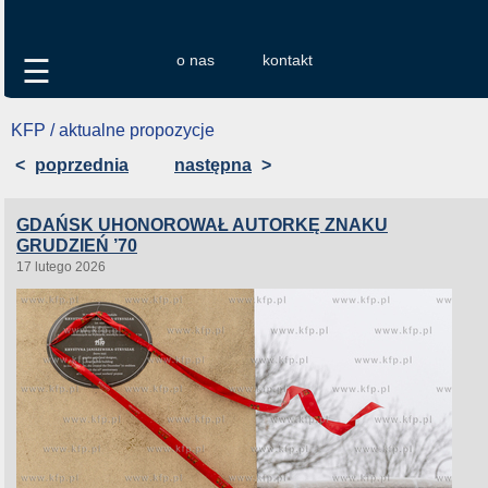
o nas
kontakt
☰
KFP / aktualne propozycje
<
poprzednia
następna
>
GDAŃSK UHONOROWAŁ AUTORKĘ ZNAKU
GRUDZIEŃ ’70
17 lutego 2026