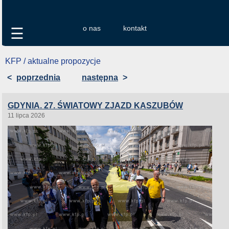
o nas
kontakt
☰
KFP / aktualne propozycje
<
poprzednia
następna
>
GDYNIA. 27. ŚWIATOWY ZJAZD KASZUBÓW
11 lipca 2026