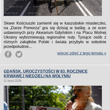
Skwer Kościuszki zamienił się w kaszubskie miasteczko,
na „Darze Pomorza” gra się dzisiaj w baśkę, a ze scen
ustawionych przy Akwarium Gdyńskim i na Placu Wolnej
Ukrainy wybrzmiewają regionalne nuty. Tysiące osób z
różnych zakątków Polski i świata przybyło w sobotnie
przedpołudnie...
więcej zdjęć z tego tematu »
GDAŃSK. UROCZYSTOŚCI W 83. ROCZNICĘ
KRWAWEJ NIEDZIELI NA WOŁYNIU
11 lipca 2026