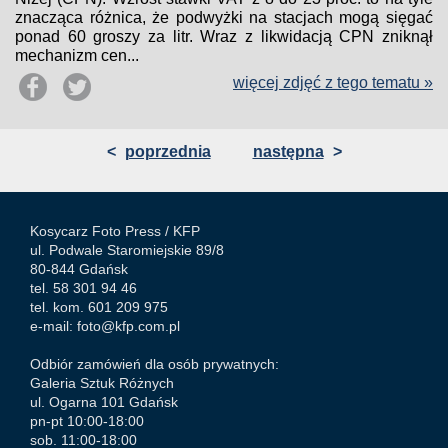
znacząca różnica, że podwyżki na stacjach mogą sięgać
ponad 60 groszy za litr. Wraz z likwidacją CPN zniknął
mechanizm cen...
więcej zdjęć z tego tematu »
<
poprzednia
następna
>
Kosycarz Foto Press /
KFP
ul. Podwale Staromiejskie 89/8
80-844 Gdańsk
tel. 58 301 94 46
tel. kom. 601 209 975
e-mail:
foto@kfp.com.pl
Odbiór zamówień dla osób prywatnych:
Galeria Sztuk Różnych
ul. Ogarna 101 Gdańsk
pn-pt 10:00-18:00
sob. 11:00-18:00