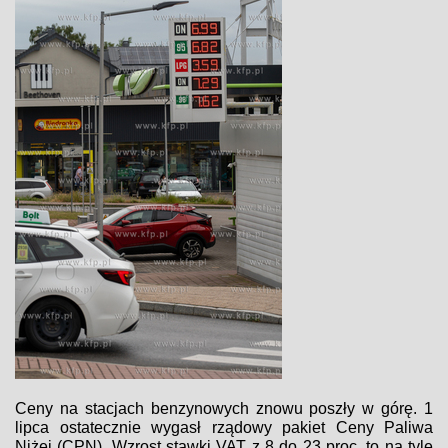
Ceny na stacjach benzynowych znowu poszły w górę. 1
lipca ostatecznie wygasł rządowy pakiet Ceny Paliwa
Niżej (CPN). Wzrost stawki VAT z 8 do 23 proc. to na tyle