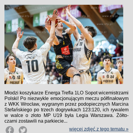
Młodzi koszykarze Energa Trefla 1LO Sopot wicemistrzami
Polski! Po niezwykle emocjonującym meczu półfinałowym
z WKK Wrocław, wygranym przez podopiecznych Marcina
Stefańskiego po trzech dogrywkach 123:120, ich rywalem
w walce o złoto MP U19 była Legia Warszawa. Żółto-
czarni zostawili na parkiecie...
więcej zdjęć z tego tematu »