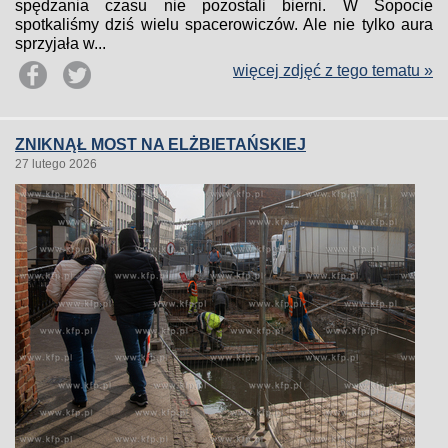
spędzania czasu nie pozostali bierni. W Sopocie
spotkaliśmy dziś wielu spacerowiczów. Ale nie tylko aura
sprzyjała w...
więcej zdjęć z tego tematu »
ZNIKNĄŁ MOST NA ELŻBIETAŃSKIEJ
27 lutego 2026