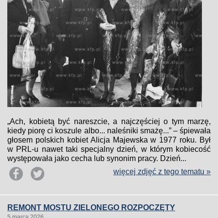
„Ach, kobietą być nareszcie, a najczęściej o tym marzę,
kiedy piorę ci koszule albo... naleśniki smażę...” – śpiewała
głosem polskich kobiet Alicja Majewska w 1977 roku. Był
w PRL-u nawet taki specjalny dzień, w którym kobiecość
występowała jako cecha lub synonim pracy. Dzień...
więcej zdjęć z tego tematu »
REMONT MOSTU ZIELONEGO ROZPOCZĘTY
5 marca 2026