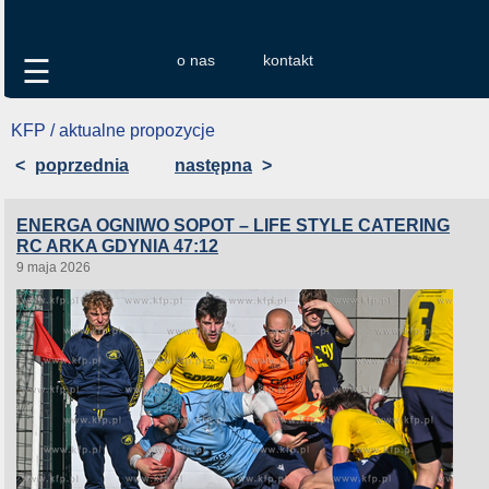
o nas
kontakt
☰
KFP / aktualne propozycje
<
poprzednia
następna
>
ENERGA OGNIWO SOPOT – LIFE STYLE CATERING
RC ARKA GDYNIA 47:12
9 maja 2026