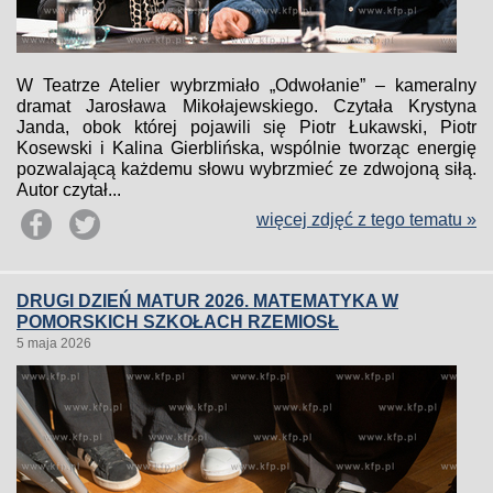
W Teatrze Atelier wybrzmiało „Odwołanie” – kameralny
dramat Jarosława Mikołajewskiego. Czytała Krystyna
Janda, obok której pojawili się Piotr Łukawski, Piotr
Kosewski i Kalina Gierblińska, wspólnie tworząc energię
pozwalającą każdemu słowu wybrzmieć ze zdwojoną siłą.
Autor czytał...
więcej zdjęć z tego tematu »
DRUGI DZIEŃ MATUR 2026. MATEMATYKA W
POMORSKICH SZKOŁACH RZEMIOSŁ
5 maja 2026