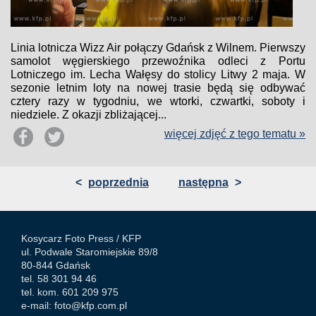
Linia lotnicza Wizz Air połączy Gdańsk z Wilnem. Pierwszy
samolot węgierskiego przewoźnika odleci z Portu
Lotniczego im. Lecha Wałęsy do stolicy Litwy 2 maja. W
sezonie letnim loty na nowej trasie będą się odbywać
cztery razy w tygodniu, we wtorki, czwartki, soboty i
niedziele. Z okazji zbliżającej...
więcej zdjęć z tego tematu »
<
poprzednia
następna
>
Kosycarz Foto Press /
KFP
ul. Podwale Staromiejskie 89/8
80-844 Gdańsk
tel. 58 301 94 46
tel. kom. 601 209 975
e-mail:
foto@kfp.com.pl