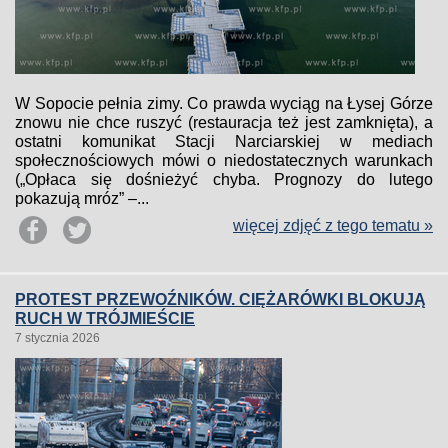
W Sopocie pełnia zimy. Co prawda wyciąg na Łysej Górze
znowu nie chce ruszyć (restauracja też jest zamknięta), a
ostatni komunikat Stacji Narciarskiej w mediach
społecznościowych mówi o niedostatecznych warunkach
(„Opłaca się dośnieżyć chyba. Prognozy do lutego
pokazują mróz” –...
więcej zdjęć z tego tematu »
PROTEST PRZEWOŹNIKÓW. CIĘŻARÓWKI BLOKUJĄ
RUCH W TRÓJMIEŚCIE
7 stycznia 2026