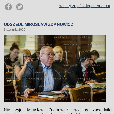
więcej zdjęć z tego tematu »
ODSZEDŁ MIROSŁAW ZDANOWICZ
3 stycznia 2026
Nie żyje Mirosław Zdanowicz, wybitny zawodnik