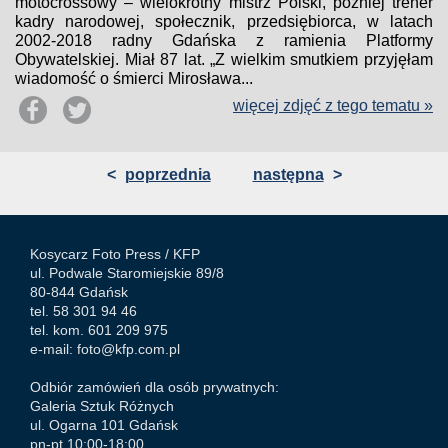
motocrossowy – wielokrotny mistrz Polski, później trener
kadry narodowej, społecznik, przedsiębiorca, w latach
2002-2018 radny Gdańska z ramienia Platformy
Obywatelskiej. Miał 87 lat. „Z wielkim smutkiem przyjęłam
wiadomość o śmierci Mirosława...
więcej zdjęć z tego tematu »
<
poprzednia
następna
>
Kosycarz Foto Press /
KFP
ul. Podwale Staromiejskie 89/8
80-844 Gdańsk
tel. 58 301 94 46
tel. kom. 601 209 975
e-mail:
foto@kfp.com.pl
Odbiór zamówień dla osób prywatnych:
Galeria Sztuk Różnych
ul. Ogarna 101 Gdańsk
pn-pt 10:00-18:00