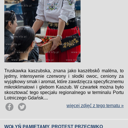
Truskawka kaszubska, znana jako kaszëbskô malëna, to
jędrny, intensywnie czerwony i słodki owoc, ceniony za
wyjątkowy smak i aromat, które zawdzięcza specyficznemu
mikroklimatowi i glebom Kaszub. W czwartek można było
skosztować tego specjału regionalnego w terminalu Portu
Lotniczego Gdańsk....
więcej zdjęć z tego tematu »
WOŁYŃ PAMIĘTAMY. PROTEST PRZECIWKO