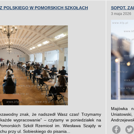
 Z POLSKIEGO W POMORSKICH SZKOŁACH
SOPOT. ZA
3 maja 2026
Majówka n
niezawodny znak, że nadszedł Wasz czas! Trzymamy
Uniatowski,
i każde wypracowanie” – czytamy w poniedziałek na
Andrzejewsk
 Pomorskich Szkół Rzemiosł im. Wiesława Szajdy w
u przy ul. Sobieskiego do pisania...