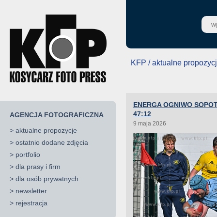
KFP / aktualne propozyc
ENERGA OGNIWO SOPOT 
47:12
AGENCJA FOTOGRAFICZNA
9 maja 2026
>
aktualne propozycje
>
ostatnio dodane zdjęcia
>
portfolio
>
dla prasy i firm
>
dla osób prywatnych
>
newsletter
>
rejestracja