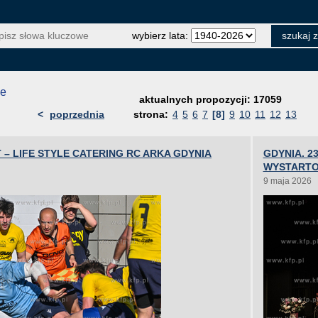
wybierz lata:
je
aktualnych propozycji: 17059
<
poprzednia
strona:
4
5
6
7
[8]
9
10
11
12
13
– LIFE STYLE CATERING RC ARKA GDYNIA
GDYNIA. 2
WYSTART
9 maja 2026