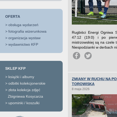
OFERTA
>
obsługa wydarzeń
>
fotografia wizerunkowa
Rugbiści Energi Ogniwa S
47:12 (19:0) i po pierw
>
organizacja wystaw
mistrzowskiej są na czele t
>
wydawnictwo KFP
Niespodzianki w derbach nie 
SKLEP KFP
>
książki i albumy
ZMIANY W RUCHU NA P
>
odbitki kolekcjonerskie
TOROWISKA
8 maja 2026
>
złota kolekcja zdjęć
Zbigniewa Kosycarza
>
upominki / koszulki