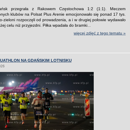
ańsk przegrała z Rakowem Częstochowa 1:2 (1:1). Meczem
onych klubów na Polsat Plus Arenie emocjonowało się ponad 17 tys.
ło-zieloni rozpoczęli od prowadzenia, a i w drugiej połowie wydawało
liżej celu niż przyjezdni. Piłka wpadała do bramki...
więcej zdjęć z tego tematu »
DUATHLON NA GDAŃSKIM LOTNISKU
026