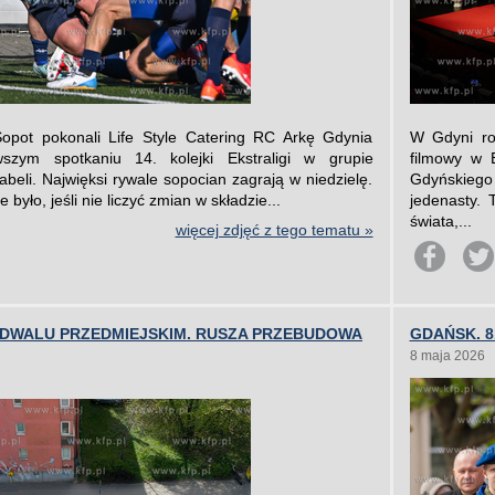
opot pokonali Life Style Catering RC Arkę Gdynia
W Gdyni roz
szym spotkaniu 14. kolejki Ekstraligi w grupie
filmowy w 
abeli. Najwięksi rywale sopocian zagrają w niedzielę.
Gdyńskieg
było, jeśli nie liczyć zmian w składzie...
jedenasty.
świata,...
więcej zdjęć z tego tematu »
ODWALU PRZEDMIEJSKIM. RUSZA PRZEBUDOWA
GDAŃSK. 8
8 maja 2026