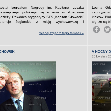
 został laureatem Nagrody im. Kapitana Leszka
Lechia Gd
ażniejszego polskiego wyróżnienia w dziedzinie
zaprzyjaźni
dzieży. Dowódca brygantyny STS „Kapitan Głowacki”
kibiców. Bia
etencje żeglarskie z misją wychowawczą i
się, że są b
więcej zdjęć z tego tematu »
CHOWSKI
V NOCNY 
25 kwietnia 2