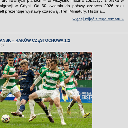
a archiwalnych planach – to wszystko można zobaczyć z bliska w
gracji w Gdyni. Od 30 kwietnia do połowy czerwca 2026 roku
fl prezentuje wystawę czasową „Trefl Miniatury. Historia...
więcej zdjęć z tego tematu »
DAŃSK – RAKÓW CZĘSTOCHOWA 1:2
026