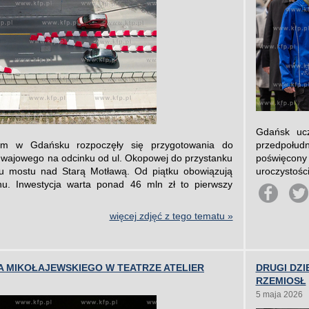
Gdańsk ucz
im w Gdańsku rozpoczęły się przygotowania do
przedpołudn
wajowego na odcinku od ul. Okopowej do przystanku
poświęcony 
u mostu nad Starą Motławą. Od piątku obowiązują
uroczystośc
hu. Inwestycja warta ponad 46 mln zł to pierwszy
więcej zdjęć z tego tematu »
 MIKOŁAJEWSKIEGO W TEATRZE ATELIER
DRUGI DZ
RZEMIOSŁ
5 maja 2026