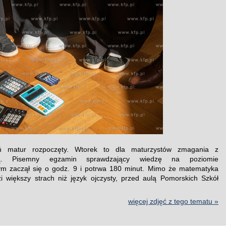
ń matur rozpoczęty. Wtorek to dla maturzystów zmagania z
ką. Pisemny egzamin sprawdzający wiedzę na poziomie
m zaczął się o godz. 9 i potrwa 180 minut. Mimo że matematyka
i większy strach niż język ojczysty, przed aulą Pomorskich Szkół
więcej zdjęć z tego tematu »