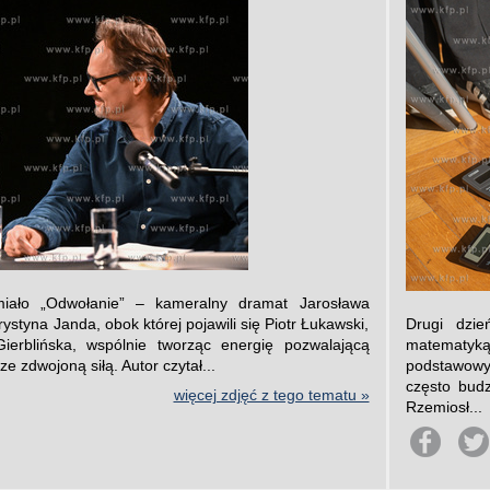
miało „Odwołanie” – kameralny dramat Jarosława
ystyna Janda, obok której pojawili się Piotr Łukawski,
Drugi dzie
Gierblińska, wspólnie tworząc energię pozwalającą
matematy
 zdwojoną siłą. Autor czytał...
podstawowy
często budz
więcej zdjęć z tego tematu »
Rzemiosł...