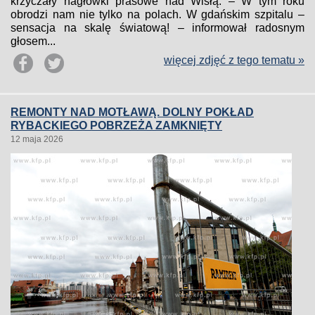
krzyczały nagłówki prasowe nad Wisłą. – W tym roku
obrodzi nam nie tylko na polach. W gdańskim szpitalu –
sensacja na skalę światową! – informował radosnym
głosem...
więcej zdjęć z tego tematu »
REMONTY NAD MOTŁAWĄ. DOLNY POKŁAD
RYBACKIEGO POBRZEŻA ZAMKNIĘTY
12 maja 2026