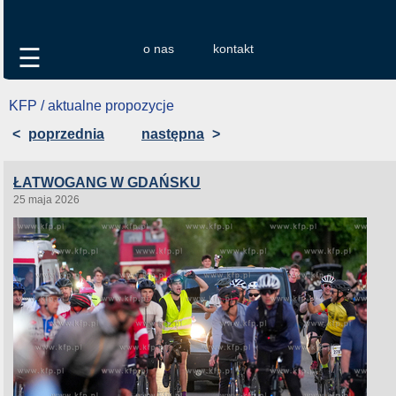
o nas
kontakt
☰
KFP / aktualne propozycje
<
poprzednia
następna
>
ŁATWOGANG W GDAŃSKU
25 maja 2026