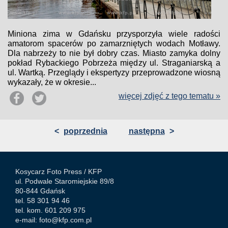
Miniona zima w Gdańsku przysporzyła wiele radości
amatorom spacerów po zamarzniętych wodach Motławy.
Dla nabrzeży to nie był dobry czas. Miasto zamyka dolny
pokład Rybackiego Pobrzeża między ul. Straganiarską a
ul. Wartką. Przeglądy i ekspertyzy przeprowadzone wiosną
wykazały, że w okresie...
więcej zdjęć z tego tematu »
<
poprzednia
następna
>
Kosycarz Foto Press /
KFP
ul. Podwale Staromiejskie 89/8
80-844 Gdańsk
tel. 58 301 94 46
tel. kom. 601 209 975
e-mail:
foto@kfp.com.pl