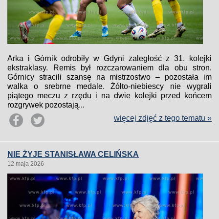
Arka i Górnik odrobiły w Gdyni zaległość z 31. kolejki
ekstraklasy. Remis był rozczarowaniem dla obu stron.
Górnicy stracili szansę na mistrzostwo – pozostała im
walka o srebrne medale. Żółto-niebiescy nie wygrali
piątego meczu z rzędu i na dwie kolejki przed końcem
rozgrywek pozostają...
więcej zdjęć z tego tematu »
NIE ŻYJE STANISŁAWA CELIŃSKA
12 maja 2026