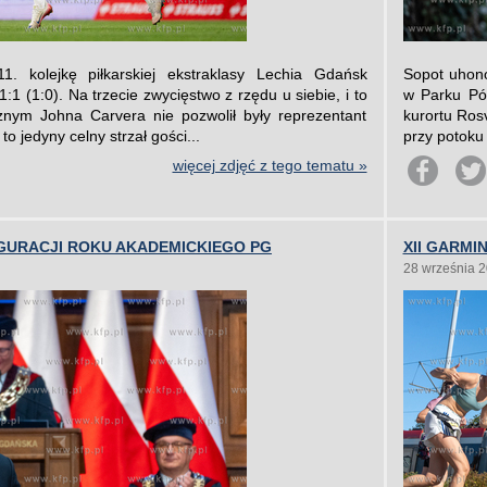
. kolejkę piłkarskiej ekstraklasy Lechia Gdańsk
Sopot uhono
:1 (1:0). Na trzecie zwycięstwo z rzędu u siebie, i to
w Parku Pó
znym Johna Carvera nie pozwolił były reprezentant
kurortu Ros
to jedyny celny strzał gości...
przy potoku
więcej zdjęć z tego tematu »
GURACJI ROKU AKADEMICKIEGO PG
XII GARM
28 września 