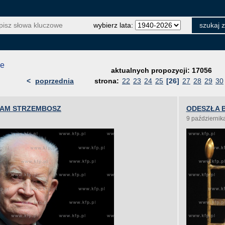
wybierz lata:
je
aktualnych propozycji: 17056
<
poprzednia
strona:
22
23
24
25
[26]
27
28
29
30
DAM STRZEMBOSZ
ODESZŁA 
9 październik