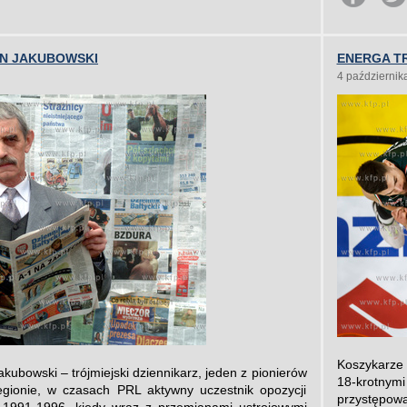
N JAKUBOWSKI
ENERGA TR
4 październik
Koszykarze 
kubowski – trójmiejski dziennikarz, jeden z pionierów
18-krotnym
gionie, w czasach PRL aktywny uczestnik opozycji
przystępow