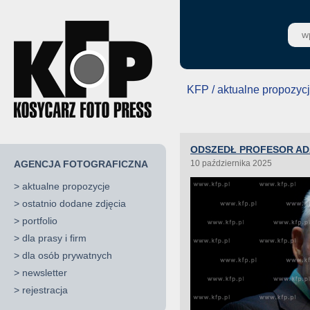
KFP / aktualne propozyc
ODSZEDŁ PROFESOR A
AGENCJA FOTOGRAFICZNA
10 października 2025
>
aktualne propozycje
>
ostatnio dodane zdjęcia
>
portfolio
>
dla prasy i firm
>
dla osób prywatnych
>
newsletter
>
rejestracja