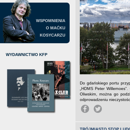
WSPOMNIENIA
O MAĆKU
KOSYCARZU
WYDAWNICTWO KFP
Do gdańskiego portu przyp
„HDMS Peter Willemoes”. O
Oliwskim, można go podziw
odprowadzeniu nieczystości
TRÓJMIASTO STOP LUD