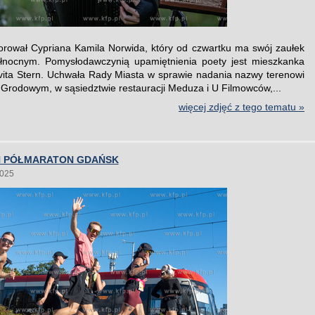
rował Cypriana Kamila Norwida, który od czwartku ma swój zaułek
łnocnym. Pomysłodawczynią upamiętnienia poety jest mieszkanka
vita Stern. Uchwała Rady Miasta w sprawie nadania nazwy terenowi
 Grodowym, w sąsiedztwie restauracji Meduza i U Filmowców,...
więcej zdjęć z tego tematu »
IN PÓŁMARATON GDAŃSK
2025