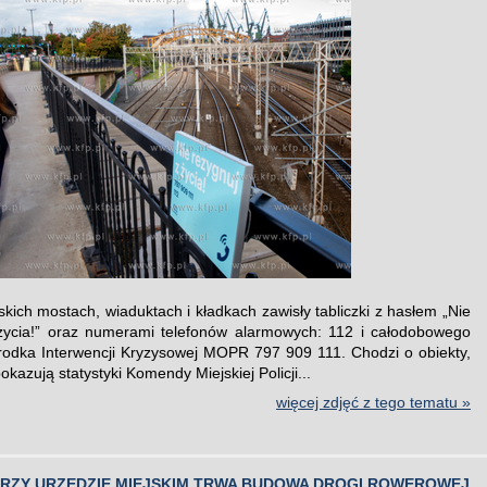
kich mostach, wiaduktach i kładkach zawisły tabliczki z hasłem „Nie
życia!” oraz numerami telefonów alarmowych: 112 i całodobowego
rodka Interwencji Kryzysowej MOPR 797 909 111. Chodzi o obiekty,
pokazują statystyki Komendy Miejskiej Policji...
więcej zdjęć z tego tematu »
PRZY URZĘDZIE MIEJSKIM TRWA BUDOWA DROGI ROWEROWEJ