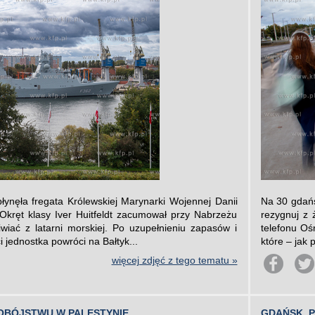
łynęła fregata Królewskiej Marynarki Wojennej Danii
Na 30 gdańs
kręt klasy Iver Huitfeldt zacumował przy Nabrzeżu
rezygnuj z 
iać z latarni morskiej. Po uzupełnieniu zapasów i
telefonu Oś
 jednostka powróci na Bałtyk...
które – jak 
więcej zdjęć z tego tematu »
OBÓJSTWU W PALESTYNIE
GDAŃSK. 