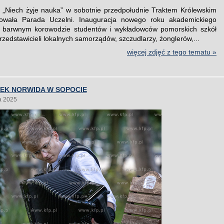
„Niech żyje nauka” w sobotnie przedpołudnie Traktem Królewskim
owała Parada Uczelni. Inauguracja nowego roku akademickiego
w barwnym korowodzie studentów i wykładowców pomorskich szkół
zedstawicieli lokalnych samorządów, szczudlarzy, żonglerów,...
więcej zdjęć z tego tematu »
ŁEK NORWIDA W SOPOCIE
a 2025