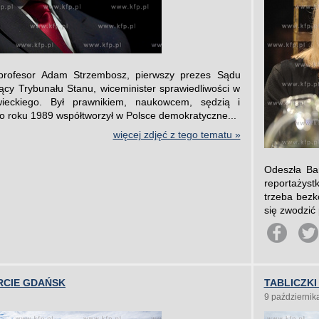
profesor Adam Strzembosz, pierwszy prezes Sądu
cy Trybunału Stanu, wiceminister sprawiedliwości w
ieckiego. Był prawnikiem, naukowcem, sędzią i
o roku 1989 współtworzył w Polsce demokratyczne...
więcej zdjęć z tego tematu »
Odeszła Bar
reportażyst
trzeba bezk
się zwodzić
RCIE GDAŃSK
TABLICZKI
9 październik