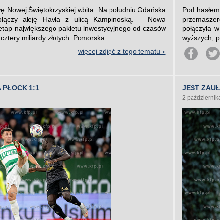
ę Nowej Świętokrzyskiej wbita. Na południu Gdańska
Pod hasłem 
ołączy aleję Havla z ulicą Kampinoską. – Nowa
przemaszer
 etap największego pakietu inwestycyjnego od czasów
połączyła 
cztery miliardy złotych. Pomorska...
wyższych, pr
więcej zdjęć z tego tematu »
 PŁOCK 1:1
JEST ZAU
2 październik