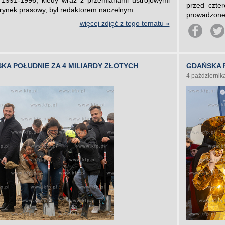
 1991-1996, kiedy wraz z przemianami ustrojowymi
przed czte
i rynek prasowy, był redaktorem naczelnym...
prowadzonej
więcej zdjęć z tego tematu »
KA POŁUDNIE ZA 4 MILIARDY ZŁOTYCH
GDAŃSKA 
4 październik