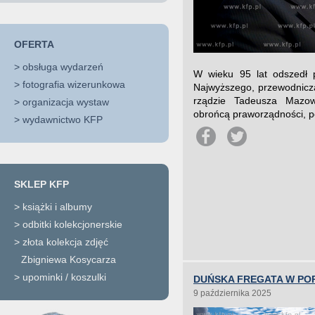
OFERTA
>
obsługa wydarzeń
W wieku 95 lat odszedł 
>
fotografia wizerunkowa
Najwyższego, przewodniczą
rządzie Tadeusza Mazow
>
organizacja wystaw
obrońcą praworządności, p
>
wydawnictwo KFP
SKLEP KFP
>
książki i albumy
>
odbitki kolekcjonerskie
>
złota kolekcja zdjęć
Zbigniewa Kosycarza
>
upominki / koszulki
DUŃSKA FREGATA W PO
9 października 2025