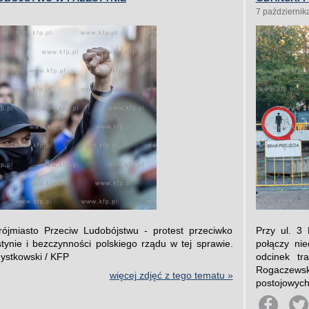
7 październik
ójmiasto Przeciw Ludobójstwu - protest przeciwko
Przy ul. 3
tynie i bezczynności polskiego rządu w tej sprawie.
połączy ni
Mystkowski / KFP
odcinek tr
Rogaczews
więcej zdjęć z tego tematu »
postojowych.