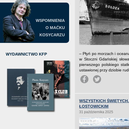
WSPOMNIENIA
O MAĆKU
KOSYCARZU
– Płyń po morzach i oceana
WYDAWNICTWO KFP
w Stoczni Gdańskiej słow
pierwszego polskiego stat
ustawionej przy dziobie ru
WSZYSTKICH ŚWIĘTYCH
ŁOSTOWICKIM
31 października 2025