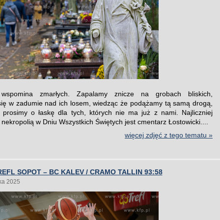
 wspomina zmarłych. Zapalamy znicze na grobach bliskich,
ię w zadumie nad ich losem, wiedząc że podążamy tą samą drogą,
 prosimy o łaskę dla tych, których nie ma już z nami. Najliczniej
nekropolią w Dniu Wszystkich Świętych jest cmentarz Łostowicki....
więcej zdjęć z tego tematu »
EFL SOPOT – BC KALEV / CRAMO TALLIN 93:58
ka 2025