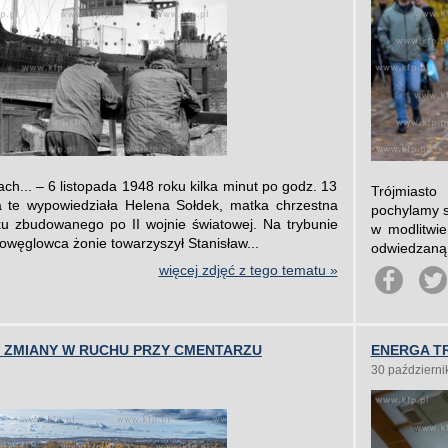
ch... – 6 listopada 1948 roku kilka minut po godz. 13
Trójmiasto
a te wypowiedziała Helena Sołdek, matka chrzestna
pochylamy s
ku zbudowanego po II wojnie światowej. Na trybunie
w modlitwie
dowęglowca żonie towarzyszył Stanisław...
odwiedzaną 
więcej zdjęć z tego tematu »
. ZMIANY W RUCHU PRZY CMENTARZU
ENERGA TR
30 październi