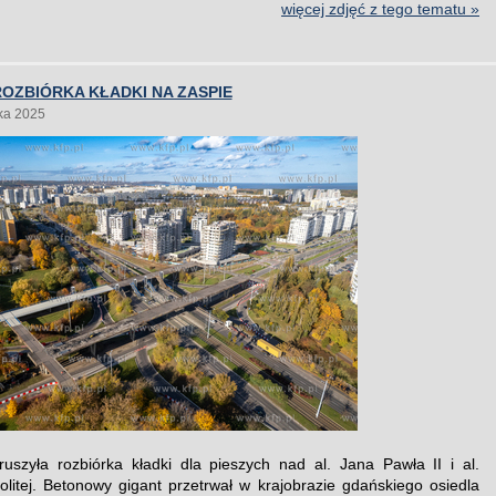
więcej zdjęć z tego tematu »
OZBIÓRKA KŁADKI NA ZASPIE
ka 2025
uszyła rozbiórka kładki dla pieszych nad al. Jana Pawła II i al.
litej. Betonowy gigant przetrwał w krajobrazie gdańskiego osiedla