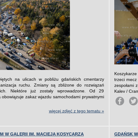
Koszykarze 
iętych na ulicach w pobliżu gdańskich cmentarzy
trzeci mecz
anizacja ruchu. Zmiany są zbliżone do rozwiązań
zespołami z
ich. Niektóre już zostały wprowadzone. Od 29
Kalev / Cram
da obowiązuje zakaz wjazdu samochodami prywatnymi
więcej zdjęć z tego tematu »
 W GALERII IM. MACIEJA KOSYCARZA
GDAŃSK W