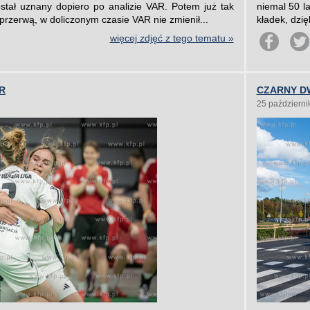
ostał uznany dopiero po analizie VAR. Potem już tak
niemal 50 l
przerwą, w doliczonym czasie VAR nie zmienił...
kładek, dzię
więcej zdjęć z tego tematu »
R
CZARNY D
25 październi