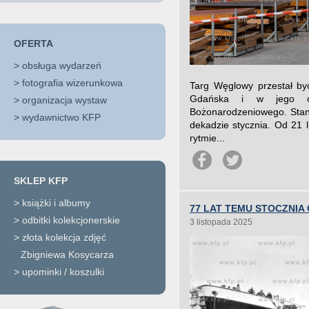
OFERTA
>
obsługa wydarzeń
>
fotografia wizerunkowa
Targ Węglowy przestał by
Gdańska i w jego ot
>
organizacja wystaw
Bożonarodzeniowego. Stand
>
wydawnictwo KFP
dekadzie stycznia. Od 21 
rytmie...
SKLEP KFP
>
książki i albumy
77 LAT TEMU STOCZNI
>
odbitki kolekcjonerskie
3 listopada 2025
>
złota kolekcja zdjęć
Zbigniewa Kosycarza
>
upominki / koszulki