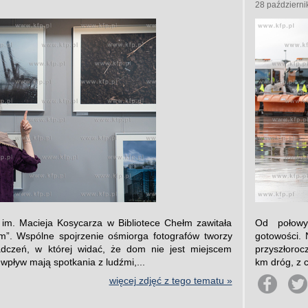
28 październi
 im. Macieja Kosycarza w Bibliotece Chełm zawitała
Od połowy
m”. Wspólne spojrzenie ośmiorga fotografów tworzy
gotowości.
dczeń, w której widać, że dom nie jest miejscem
przyszłoro
 wpływ mają spotkania z ludźmi,...
km dróg, z 
więcej zdjęć z tego tematu »