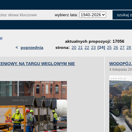
wybierz lata:
je
aktualnych propozycji: 17056
<
poprzednia
strona:
20
21
22
23
[24]
25
26
27
28
NIOWY. NA TARGU WĘGLOWYM NIE
WODOPÓJ.
4 listopada 2