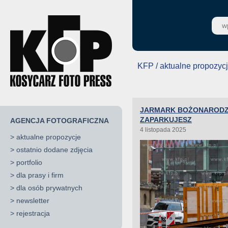
KFP / aktualne propozyc
JARMARK BOŻONARODZE
ZAPARKUJESZ
AGENCJA FOTOGRAFICZNA
4 listopada 2025
>
aktualne propozycje
>
ostatnio dodane zdjęcia
>
portfolio
>
dla prasy i firm
>
dla osób prywatnych
>
newsletter
>
rejestracja