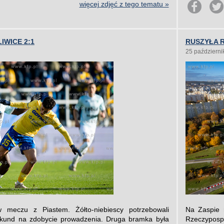
więcej zdjęć z tego tematu »
IWICE 2:1
RUSZYŁA R
25 październi
w meczu z Piastem. Żółto-niebiescy potrzebowali
Na Zaspie r
sekund na zdobycie prowadzenia. Druga bramka była
Rzeczypospo