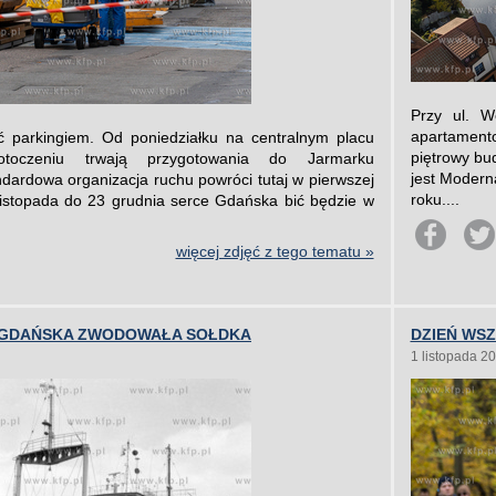
Przy ul. 
apartament
ć parkingiem. Od poniedziałku na centralnym placu
piętrowy bu
oczeniu trwają przygotowania do Jarmarku
jest Modern
ardowa organizacja ruchu powróci tutaj w pierwszej
roku....
listopada do 23 grudnia serce Gdańska bić będzie w
więcej zdjęć z tego tematu »
A GDAŃSKA ZWODOWAŁA SOŁDKA
DZIEŃ WSZ
1 listopada 2