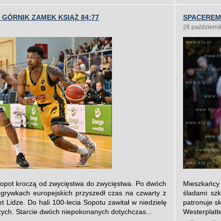
 GÓRNIK ZAMEK KSIĄŻ 84:77
SPACEREM 
26 październi
Sopot kroczą od zwycięstwa do zwycięstwa. Po dwóch
Mieszkańcy 
rywkach europejskich przyszedł czas na czwarty z
śladami szk
t Lidze. Do hali 100-lecia Sopotu zawitał w niedzielę
patronuje s
ych. Starcie dwóch niepokonanych dotychczas...
Westerplatte