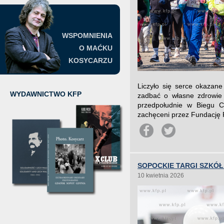
WSPOMNIENIA
O MAĆKU
KOSYCARZU
Liczyło się serce okazane
WYDAWNICTWO KFP
zadbać o własne zdrowie 
przedpołudnie w Biegu C
zachęceni przez Fundację F
SOPOCKIE TARGI SZK
10 kwietnia 2026