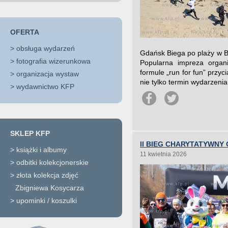
OFERTA
>
obsługa wydarzeń
Gdańsk Biega po plaży w B
>
fotografia wizerunkowa
Popularna impreza organ
formule „run for fun” przy
>
organizacja wystaw
nie tylko termin wydarzenia
>
wydawnictwo KFP
SKLEP KFP
II BIEG CHARYTATYWNY
>
książki i albumy
11 kwietnia 2026
>
odbitki kolekcjonerskie
>
złota kolekcja zdjęć
Zbigniewa Kosycarza
>
upominki / koszulki