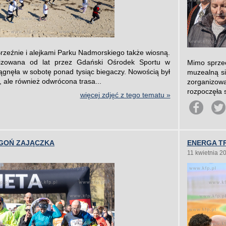
rzeźnie i alejkami Parku Nadmorskiego także wiosną.
izowana od lat przez Gdański Ośrodek Sportu w
Mimo sprzec
ciągnęła w sobotę ponad tysiąc biegaczy. Nowością był
muzealną si
, ale również odwrócona trasa...
zorganizow
rozpoczęła 
więcej zdjęć z tego tematu »
 GOŃ ZAJĄCZKA
ENERGA TR
11 kwietnia 2