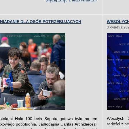
więcej zdjęć z tego tematu »
ŚNIADANIE DLA OSÓB POTRZEBUJĄCYCH
WESOŁYCH
3 kwietnia 20
Wesołych Ś
stołami Hala 100-lecia Sopotu gotowa była na ten
radości z p
owego popołudnia. Jadłodajnia Caritas Archidiecezji