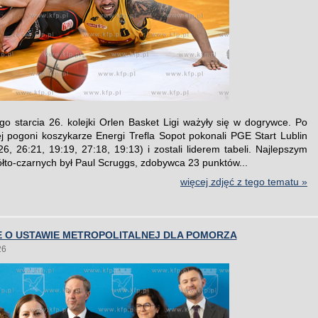
go starcia 26. kolejki Orlen Basket Ligi ważyły się w dogrywce. Po
j pogoni koszykarze Energi Trefla Sopot pokonali PGE Start Lublin
26, 26:21, 19:19, 27:18, 19:13) i zostali liderem tabeli. Najlepszym
ółto-czarnych był Paul Scruggs, zdobywca 23 punktów...
więcej zdjęć z tego tematu »
E O USTAWIE METROPOLITALNEJ DLA POMORZA
26