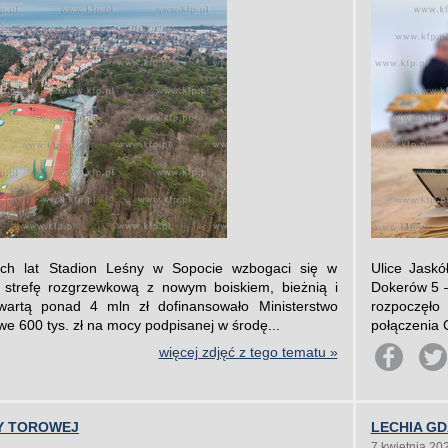
ch lat Stadion Leśny w Sopocie wzbogaci się w
Ulice Jaskó
o strefę rozgrzewkową z nowym boiskiem, bieżnią i
Dokerów 5 – 
 wartą ponad 4 mln zł dofinansowało Ministerstwo
rozpoczęło
we 600 tys. zł na mocy podpisanej w środę...
połączenia C
więcej zdjęć z tego tematu »
Y TOROWEJ
LECHIA GD
7 kwietnia 20