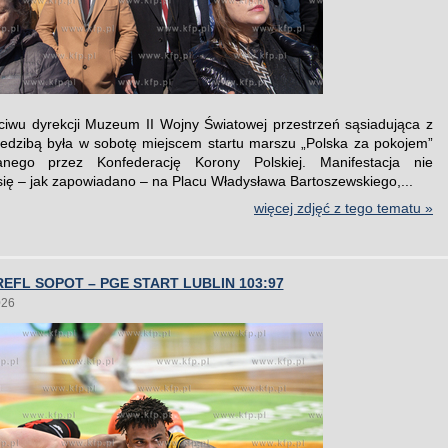
iwu dyrekcji Muzeum II Wojny Światowej przestrzeń sąsiadująca z
edzibą była w sobotę miejscem startu marszu „Polska za pokojem”
anego przez Konfederację Korony Polskiej. Manifestacja nie
się – jak zapowiadano – na Placu Władysława Bartoszewskiego,...
więcej zdjęć z tego tematu »
EFL SOPOT – PGE START LUBLIN 103:97
026