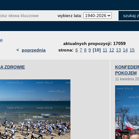
wybierz lata:
je
aktualnych propozycji: 17059
<
poprzednia
strona:
6
7
8
9
[10]
11
12
13
14
15
RA ZDROWIE
KONFEDER
POKOJEM
11 kwietnia 2