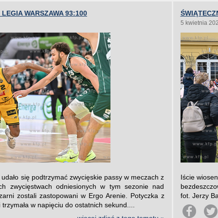
 LEGIA WARSZAWA 93:100
ŚWIĄTECZ
5 kwietnia 20
udało się podtrzymać zwycięskie passy w meczach z
Iście wiose
ch zwycięstwach odniesionych w tym sezonie nad
bezdeszczow
zarni zostali zastopowani w Ergo Arenie. Potyczka z
fot. Jerzy B
 trzymała w napięciu do ostatnich sekund....