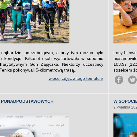
 najbardziej potrzebującym, a przy tym można było
Losy hitowe
i kondycję. Kilkaset osób wystartowało w sobotnie
niesamowite
harytatywnym Goń Zajączka. Niektórzy uczestnicy
103:97 (12:
eniks pokonywali 5-kilometrową trasą...
strzelcem ż
więcej zdjęć z tego tematu »
ÓŁ PONADPODSTAWOWYCH
W SOPOCI
9 kwietnia 20