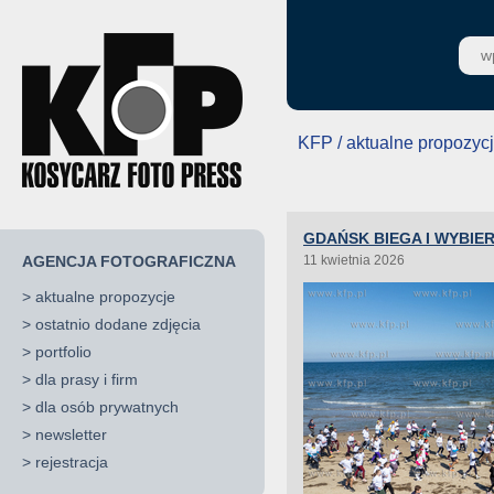
KFP / aktualne propozyc
GDAŃSK BIEGA I WYBIE
AGENCJA FOTOGRAFICZNA
11 kwietnia 2026
>
aktualne propozycje
>
ostatnio dodane zdjęcia
>
portfolio
>
dla prasy i firm
>
dla osób prywatnych
>
newsletter
>
rejestracja