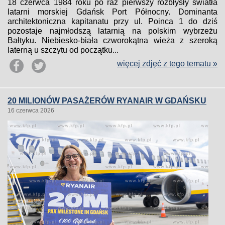
18 czerwca 1984 roku po raz pierwszy rozbłysły światła
latarni morskiej Gdańsk Port Północny. Dominanta
architektoniczna kapitanatu przy ul. Poinca 1 do dziś
pozostaje najmłodszą latarnią na polskim wybrzeżu
Bałtyku. Niebiesko-biała czworokątna wieża z szeroką
laterną u szczytu od początku...
więcej zdjęć z tego tematu »
20 MILIONÓW PASAŻERÓW RYANAIR W GDAŃSKU
16 czerwca 2026