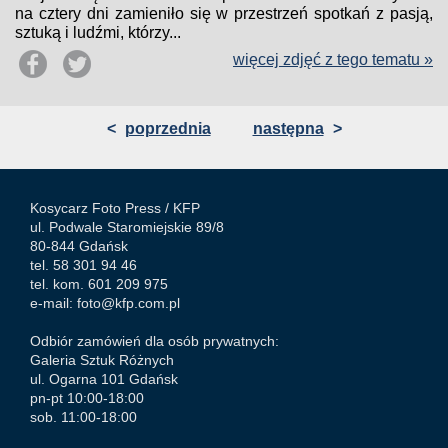
na cztery dni zamieniło się w przestrzeń spotkań z pasją,
sztuką i ludźmi, którzy...
więcej zdjęć z tego tematu »
<
poprzednia
następna
>
Kosycarz Foto Press /
KFP
ul. Podwale Staromiejskie 89/8
80-844 Gdańsk
tel. 58 301 94 46
tel. kom. 601 209 975
e-mail:
foto@kfp.com.pl
Odbiór zamówień dla osób prywatnych:
Galeria Sztuk Różnych
ul. Ogarna 101 Gdańsk
pn-pt 10:00-18:00
sob. 11:00-18:00