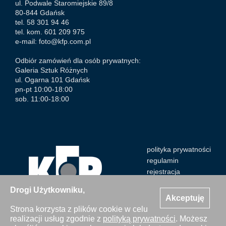
ul. Podwale Staromiejskie 89/8
80-844 Gdańsk
tel. 58 301 94 46
tel. kom. 601 209 975
e-mail:
foto@kfp.com.pl
Odbiór zamówień dla osób prywatnych:
Galeria Sztuk Różnych
ul. Ogarna 101 Gdańsk
pn-pt 10:00-18:00
sob. 11:00-18:00
polityka prywatności
regulamin
rejestracja
Drogi Użytkowniku,
Akceptuję
Strona korzysta z plików cookie w celu
realizacji usług zgodnie z
polityką prywatności
. Możesz
Wszystkie zdjęcia Agencji Kosycarz Foto Press/KFP są