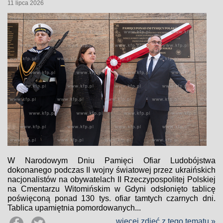
11 lipca 2026
W Narodowym Dniu Pamięci Ofiar Ludobójstwa
dokonanego podczas II wojny światowej przez ukraińskich
nacjonalistów na obywatelach II Rzeczypospolitej Polskiej
na Cmentarzu Witomińskim w Gdyni odsłonięto tablicę
poświęconą ponad 130 tys. ofiar tamtych czarnych dni.
Tablica upamiętnia pomordowanych...
więcej zdjęć z tego tematu »