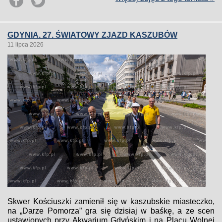
GDYNIA. 27. ŚWIATOWY ZJAZD KASZUBÓW
11 lipca 2026
Skwer Kościuszki zamienił się w kaszubskie miasteczko,
na „Darze Pomorza” gra się dzisiaj w baśkę, a ze scen
ustawionych przy Akwarium Gdyńskim i na Placu Wolnej