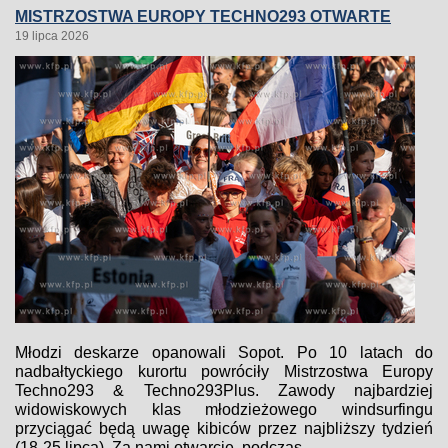
MISTRZOSTWA EUROPY TECHNO293 OTWARTE
19 lipca 2026
Młodzi deskarze opanowali Sopot. Po 10 latach do
nadbałtyckiego kurortu powróciły Mistrzostwa Europy
Techno293 & Techno293Plus. Zawody najbardziej
widowiskowych klas młodzieżowego windsurfingu
przyciągać będą uwagę kibiców przez najbliższy tydzień
(18-25 lipca). Za nami otwarcie, podczas...