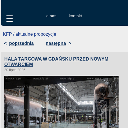
o nas
kontakt
☰
KFP / aktualne propozycje
<
poprzednia
następna
>
HALA TARGOWA W GDAŃSKU PRZED NOWYM
OTWARCIEM
20 lipca 2026