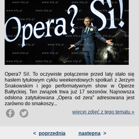
Opera? Si!. To oczywiste połączenie przed laty stało się
hasłem tytułowym cyklu weekendowych spotkań z Jerzym
Snakowskim i jego performatywnym show w Operze
Bałtyckiej. Ten związek trwa już 17 sezonów. Najnowsza
odsłona zatytułowana „Opera od zera” adresowana jest
zarówno do smakoszy...
więcej zdjęć z tego tematu »
<
poprzednia
następna
>