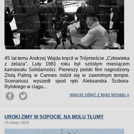
45 lat temu Andrzej Wajda kręcił w Trójmieście „Człowieka
z żelaza”. Luty 1981 roku był szóstym miesiącem
karnawału Solidarności. Pierwszy polski film nagrodzony
Złotą Palmą w Cannes rodził się w zawrotnym tempie.
Scenariusz wyszedł spod ręki Aleksandra Ścibora-
Rylskiego w ciągu...
więcej zdjęć z tego tematu »
UROKI ZIMY W SOPOCIE. NA MOLU TŁUMY
15 lutego 2026