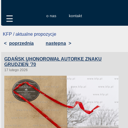
o nas
kontakt
☰
KFP / aktualne propozycje
<
poprzednia
następna
>
GDAŃSK UHONOROWAŁ AUTORKĘ ZNAKU
GRUDZIEŃ ’70
17 lutego 2026