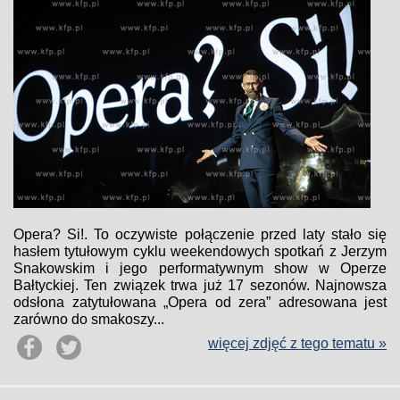
Opera? Si!. To oczywiste połączenie przed laty stało się
hasłem tytułowym cyklu weekendowych spotkań z Jerzym
Snakowskim i jego performatywnym show w Operze
Bałtyckiej. Ten związek trwa już 17 sezonów. Najnowsza
odsłona zatytułowana „Opera od zera” adresowana jest
zarówno do smakoszy...
więcej zdjęć z tego tematu »