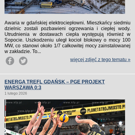
Awaria w gdańskiej elektrociepłowni. Mieszkańcy siedmiu
dzielnic zostali pozbawieni ogrzewania i ciepłej wody.
Utrudnienia w dostawach ciepła występują również w
Sopocie. Uszkodzeniu uległ kocioł blokowy o mocy 100
MW, co stanowi około 1/7 całkowitej mocy zainstalowanej
w zakładzie. To...
więcej zdjęć z tego tematu »
ENERGA TREFL GDAŃSK – PGE PROJEKT
WARSZAWA 0:3
1 lutego 2026