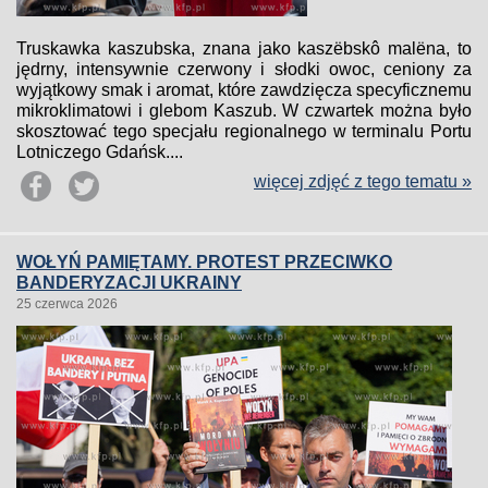
Truskawka kaszubska, znana jako kaszëbskô malëna, to
jędrny, intensywnie czerwony i słodki owoc, ceniony za
wyjątkowy smak i aromat, które zawdzięcza specyficznemu
mikroklimatowi i glebom Kaszub. W czwartek można było
skosztować tego specjału regionalnego w terminalu Portu
Lotniczego Gdańsk....
więcej zdjęć z tego tematu »
WOŁYŃ PAMIĘTAMY. PROTEST PRZECIWKO
BANDERYZACJI UKRAINY
25 czerwca 2026