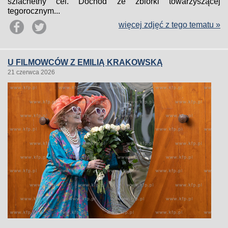
szlachetny cel. Dochód ze zbiórki towarzyszącej
tegorocznym...
więcej zdjęć z tego tematu »
U FILMOWCÓW Z EMILIĄ KRAKOWSKĄ
21 czerwca 2026