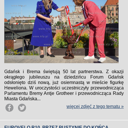
Gdańsk i Brema świętują 50 lat partnerstwa. Z okazji
okrągłego jubileuszu na dziedzińcu Forum Gdańsk
odsłonięto dziś nową, już osiemnastą w mieście figurkę
Heweliona. W uroczystości uczestniczyły przewodnicząca
Parlamentu Bremy Antje Grotheer i przewodnicząca Rady
Miasta Gdańska...
więcej zdjęć z tego tematu »
EUROVELO R10. PRZEZ PUSTYNIĘ DO KOŃCA