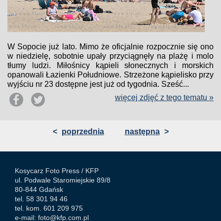
W Sopocie już lato. Mimo że oficjalnie rozpocznie się ono
w niedzielę, sobotnie upały przyciągnęły na plażę i molo
tłumy ludzi. Miłośnicy kąpieli słonecznych i morskich
opanowali Łazienki Południowe. Strzeżone kąpielisko przy
wyjściu nr 23 dostępne jest już od tygodnia. Sześć...
więcej zdjęć z tego tematu »
<
poprzednia
następna
>
Kosycarz Foto Press /
KFP
ul. Podwale Staromiejskie 89/8
80-844 Gdańsk
tel. 58 301 94 46
tel. kom. 601 209 975
e-mail:
foto@kfp.com.pl