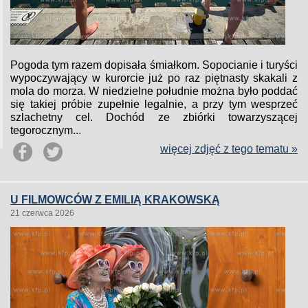
Pogoda tym razem dopisała śmiałkom. Sopocianie i turyści
wypoczywający w kurorcie już po raz piętnasty skakali z
mola do morza. W niedzielne południe można było poddać
się takiej próbie zupełnie legalnie, a przy tym wesprzeć
szlachetny cel. Dochód ze zbiórki towarzyszącej
tegorocznym...
więcej zdjęć z tego tematu »
U FILMOWCÓW Z EMILIĄ KRAKOWSKĄ
21 czerwca 2026