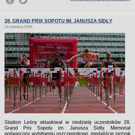
28. GRAND PRIX SOPOTU IM. JANUSZA SIDŁY
14 czerwca 2026
Stadion Leśny oklaskiwał w niedzielę uczestników 28.
Grand Prix Sopotu im. Janusza Sidły. Memoriał
poświęcony wybitnemu oszczepnikowi, medaliście igrzysk