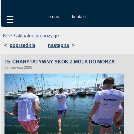
o nas
kontakt
☰
KFP / aktualne propozycje
<
poprzednia
następna
>
15. CHARYTATYWNY SKOK Z MOLA DO MORZA
22 czerwca 2026