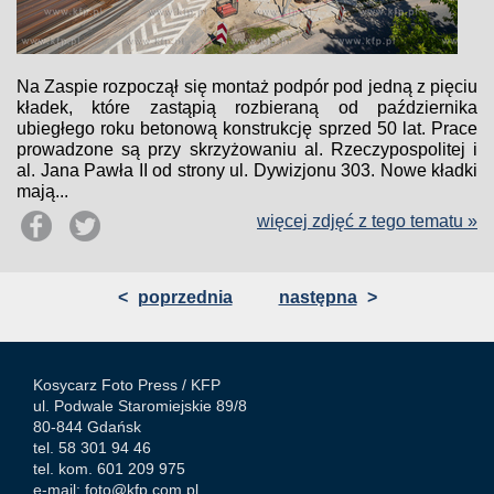
Na Zaspie rozpoczął się montaż podpór pod jedną z pięciu
kładek, które zastąpią rozbieraną od października
ubiegłego roku betonową konstrukcję sprzed 50 lat. Prace
prowadzone są przy skrzyżowaniu al. Rzeczypospolitej i
al. Jana Pawła II od strony ul. Dywizjonu 303. Nowe kładki
mają...
więcej zdjęć z tego tematu »
<
poprzednia
następna
>
Kosycarz Foto Press /
KFP
ul. Podwale Staromiejskie 89/8
80-844 Gdańsk
tel. 58 301 94 46
tel. kom. 601 209 975
e-mail:
foto@kfp.com.pl