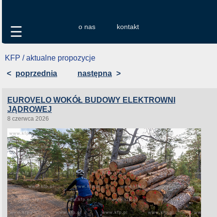
o nas
kontakt
☰
KFP / aktualne propozycje
<
poprzednia
następna
>
EUROVELO WOKÓŁ BUDOWY ELEKTROWNI
JĄDROWEJ
8 czerwca 2026