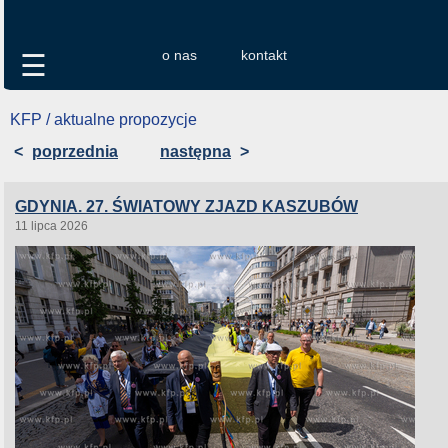
o nas
kontakt
☰
KFP / aktualne propozycje
<
poprzednia
następna
>
GDYNIA. 27. ŚWIATOWY ZJAZD KASZUBÓW
11 lipca 2026