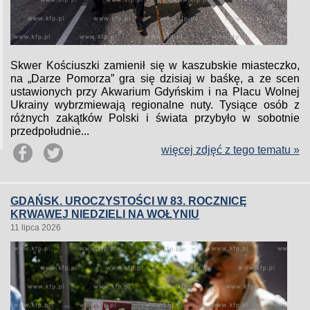
Skwer Kościuszki zamienił się w kaszubskie miasteczko,
na „Darze Pomorza” gra się dzisiaj w baśkę, a ze scen
ustawionych przy Akwarium Gdyńskim i na Placu Wolnej
Ukrainy wybrzmiewają regionalne nuty. Tysiące osób z
różnych zakątków Polski i świata przybyło w sobotnie
przedpołudnie...
więcej zdjęć z tego tematu »
GDAŃSK. UROCZYSTOŚCI W 83. ROCZNICĘ
KRWAWEJ NIEDZIELI NA WOŁYNIU
11 lipca 2026