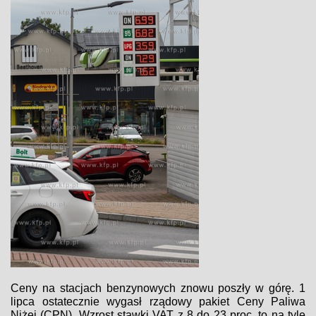
Ceny na stacjach benzynowych znowu poszły w górę. 1
lipca ostatecznie wygasł rządowy pakiet Ceny Paliwa
Niżej (CPN). Wzrost stawki VAT z 8 do 23 proc. to na tyle