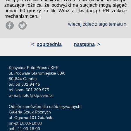
znacząca różnica, że podwyżki na stacjach mogą sięgać
ponad 60 groszy za litr. Wraz z likwidacją CPN zniknął
mechanizm cen...
więcej zdjęć z tego tematu »
<
poprzednia
następna
>
Kosycarz Foto Press /
KFP
ul. Podwale Staromiejskie 89/8
80-844 Gdańsk
tel. 58 301 94 46
tel. kom. 601 209 975
e-mail:
foto@kfp.com.pl
Odbiór zamówień dla osób prywatnych:
Galeria Sztuk Różnych
ul. Ogarna 101 Gdańsk
pn-pt 10:00-18:00
sob. 11:00-18:00