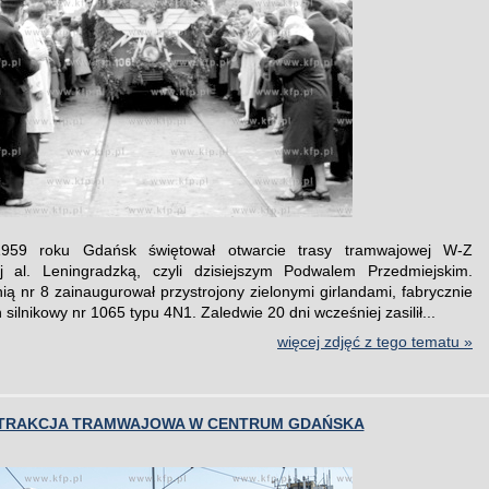
959 roku Gdańsk świętował otwarcie trasy tramwajowej W-Z
j al. Leningradzką, czyli dzisiejszym Podwalem Przedmiejskim.
nią nr 8 zainaugurował przystrojony zielonymi girlandami, fabrycznie
ilnikowy nr 1065 typu 4N1. Zaledwie 20 dni wcześniej zasilił...
więcej zdjęć z tego tematu »
TRAKCJA TRAMWAJOWA W CENTRUM GDAŃSKA