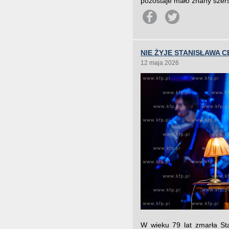
pozostaje mało znany szers
NIE ŻYJE STANISŁAWA C
12 maja 2026
W wieku 79 lat zmarła Sta