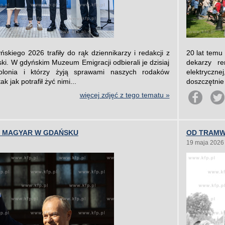
skiego 2026 trafiły do rąk dziennikarzy i redakcji z
20 lat temu
olski. W gdyńskim Muzeum Emigracji odbierali je dzisiaj
dekarzy re
Polonia i którzy żyją sprawami naszych rodaków
elektryczn
k jak potrafił żyć nimi...
doszczętnie 
więcej zdjęć z tego tematu »
R MAGYAR W GDAŃSKU
OD TRAMWA
19 maja 2026