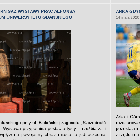
RNISAŻ WYSTAWY PRAC ALFONSA
ARKA GDYN
UM UNIWERSYTETU GDAŃSKIEGO
14 maja 2026
Arka i Górn
ńskiego przy ul. Bielańskiej zagościła „Szczodrość
rozczarowa
. Wystawa przypomina postać artysty – rzeźbiarza i
pozostała i
 wpływ na powojenny obraz miasta, a jednocześnie
z rzędu i na