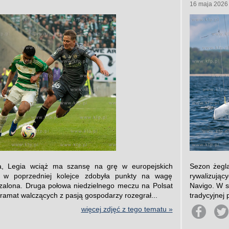
16 maja 2026
ła, Legia wciąż ma szansę na grę w europejskich
Sezon żegla
 w poprzedniej kolejce zdobyła punkty na wagę
rywalizują
szalona. Druga połowa niedzielnego meczu na Polsat
Navigo. W s
 Dramat walczących z pasją gospodarzy rozegrał...
tradycyjnej
więcej zdjęć z tego tematu »