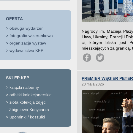
OFERTA
>
obsługa wydarzeń
Nagrody im. Macieja Płażyń
>
fotografia wizerunkowa
Litwy, Ukrainy, Francji i P
ci, którym bliska jest 
>
organizacja wystaw
mieszkających za granicą, ta
>
wydawnictwo KFP
SKLEP KFP
PREMIER WĘGIER PETE
20 maja 2026
>
książki i albumy
>
odbitki kolekcjonerskie
>
złota kolekcja zdjęć
Zbigniewa Kosycarza
>
upominki / koszulki