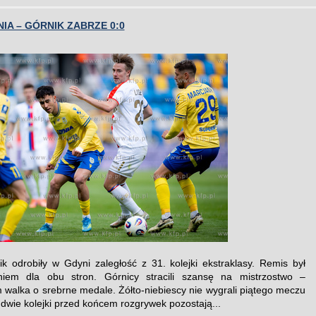
IA – GÓRNIK ZABRZE 0:0
ik odrobiły w Gdyni zaległość z 31. kolejki ekstraklasy. Remis był
niem dla obu stron. Górnicy stracili szansę na mistrzostwo –
m walka o srebrne medale. Żółto-niebiescy nie wygrali piątego meczu
 dwie kolejki przed końcem rozgrywek pozostają...