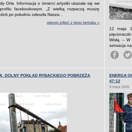
y Orła. Informacja o śmierci artystki ukazała się we
 profilu facebookowym. „Z wielką rozpaczą muszę
dziś po południu odeszła Nasza...
więcej zdjęć z tego tematu »
12 maja 19
pięcioraczk
Wisłą. – W 
sensacja na
. DOLNY POKŁAD RYBACKIEGO POBRZEŻA
ENERGA OG
47:12
9 maja 2026