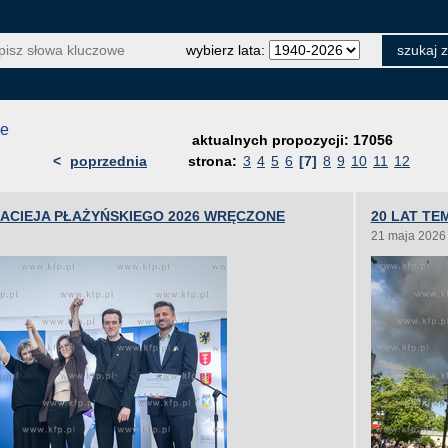
wybierz lata:
je
aktualnych propozycji: 17056
<
poprzednia
strona:
3
4
5
6
[7]
8
9
10
11
12
MACIEJA PŁAŻYŃSKIEGO 2026 WRĘCZONE
20 LAT TE
21 maja 2026