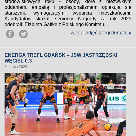
środowiskowych roku – osoby, które z niezwykłym
oddaniem, empatią i profesjonalizmem opiekują się
starszymi, wymagającymi wsparcia mieszkańcami.
Kandydatów skazali seniorzy. Nagrody za rok 2025
odebrali: Elżbieta Gaffke z Polskiego Komitetu...
więcej zdjęć z tego tematu »
ENERGA TREFL GDAŃSK – JSW JASTRZĘBSKI
WĘGIEL 0:3
8 marca 2026