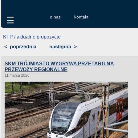
o nas
kontakt
☰
KFP / aktualne propozycje
<
poprzednia
następna
>
SKM TRÓJMIASTO WYGRYWA PRZETARG NA
PRZEWOZY REGIONALNE
11 marca 2026