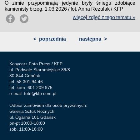
O zimie przypominają jedynie bryły śniegu zdobiące
kamienisty brzeg. 1.03.2026 / fot. Anna Rezulak / KFP
więcej zdjęć z tego tematu »
<
poprzednia
następna
>
Kosycarz Foto Press /
KFP
ul. Podwale Staromiejskie 89/8
80-844 Gdańsk
tel. 58 301 94 46
tel. kom. 601 209 975
e-mail:
foto@kfp.com.pl
Odbiór zamówień dla osób prywatnych:
Galeria Sztuk Różnych
ul. Ogarna 101 Gdańsk
pn-pt 10:00-18:00
sob. 11:00-18:00