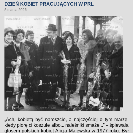
DZIEŃ KOBIET PRACUJĄCYCH W PRL
5 marca 2026
„Ach, kobietą być nareszcie, a najczęściej o tym marzę,
kiedy piorę ci koszule albo... naleśniki smażę...” – śpiewała
głosem polskich kobiet Alicja Majewska w 1977 roku. Był