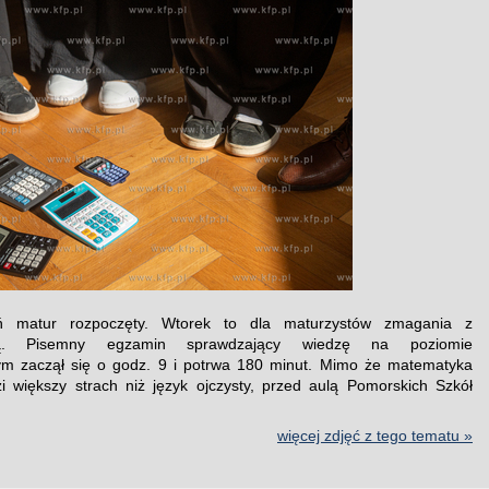
ń matur rozpoczęty. Wtorek to dla maturzystów zmagania z
ką. Pisemny egzamin sprawdzający wiedzę na poziomie
m zaczął się o godz. 9 i potrwa 180 minut. Mimo że matematyka
i większy strach niż język ojczysty, przed aulą Pomorskich Szkół
więcej zdjęć z tego tematu »