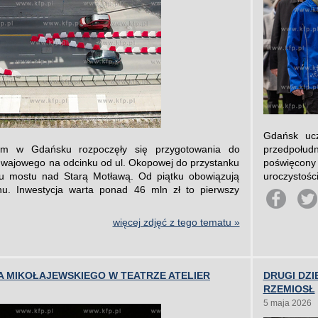
Gdańsk ucz
im w Gdańsku rozpoczęły się przygotowania do
przedpołudn
wajowego na odcinku od ul. Okopowej do przystanku
poświęcony 
u mostu nad Starą Motławą. Od piątku obowiązują
uroczystośc
hu. Inwestycja warta ponad 46 mln zł to pierwszy
więcej zdjęć z tego tematu »
 MIKOŁAJEWSKIEGO W TEATRZE ATELIER
DRUGI DZ
RZEMIOSŁ
5 maja 2026