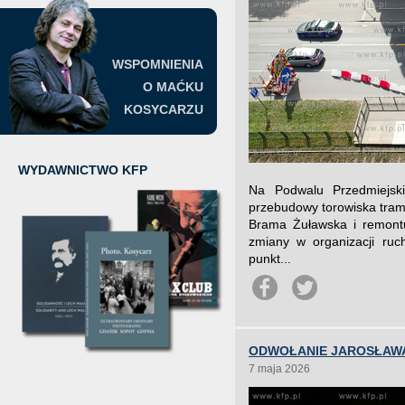
WSPOMNIENIA
O MAĆKU
KOSYCARZU
WYDAWNICTWO KFP
Na Podwalu Przedmiejsk
przebudowy torowiska tram
Brama Żuławska i remont
zmiany w organizacji ruc
punkt...
ODWOŁANIE JAROSŁAWA
7 maja 2026