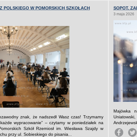
 Z POLSKIEGO W POMORSKICH SZKOŁACH
SOPOT. ZA
3 maja 2026
Majówka n
niezawodny znak, że nadszedł Wasz czas! Trzymamy
Uniatowski,
i każde wypracowanie” – czytamy w poniedziałek na
Andrzejewsk
 Pomorskich Szkół Rzemiosł im. Wiesława Szajdy w
u przy ul. Sobieskiego do pisania...