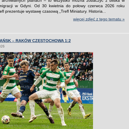
a archiwalnych planach – to wszystko można zobaczyć z bliska w
gracji w Gdyni. Od 30 kwietnia do połowy czerwca 2026 roku
fl prezentuje wystawę czasową „Trefl Miniatury. Historia...
więcej zdjęć z tego tematu »
DAŃSK – RAKÓW CZĘSTOCHOWA 1:2
026