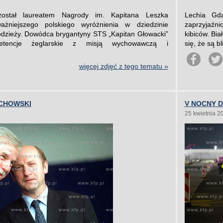
 został laureatem Nagrody im. Kapitana Leszka
Lechia Gd
ażniejszego polskiego wyróżnienia w dziedzinie
zaprzyjaźni
dzieży. Dowódca brygantyny STS „Kapitan Głowacki”
kibiców. Bia
etencje żeglarskie z misją wychowawczą i
się, że są b
więcej zdjęć z tego tematu »
CHOWSKI
V NOCNY 
25 kwietnia 2