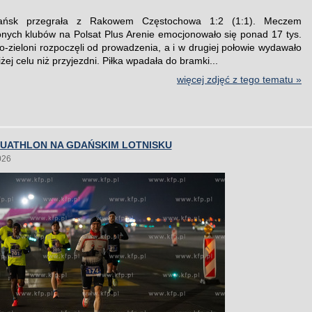
ańsk przegrała z Rakowem Częstochowa 1:2 (1:1). Meczem
onych klubów na Polsat Plus Arenie emocjonowało się ponad 17 tys.
ło-zieloni rozpoczęli od prowadzenia, a i w drugiej połowie wydawało
liżej celu niż przyjezdni. Piłka wpadała do bramki...
więcej zdjęć z tego tematu »
DUATHLON NA GDAŃSKIM LOTNISKU
026