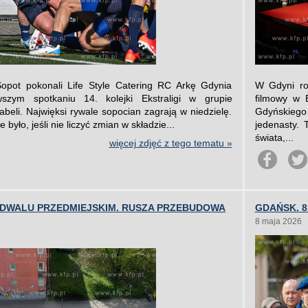
opot pokonali Life Style Catering RC Arkę Gdynia
W Gdyni roz
szym spotkaniu 14. kolejki Ekstraligi w grupie
filmowy w 
abeli. Najwięksi rywale sopocian zagrają w niedzielę.
Gdyńskieg
było, jeśli nie liczyć zmian w składzie...
jedenasty.
świata,...
więcej zdjęć z tego tematu »
ODWALU PRZEDMIEJSKIM. RUSZA PRZEBUDOWA
GDAŃSK. 8
8 maja 2026