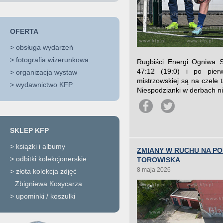
OFERTA
>
obsługa wydarzeń
>
fotografia wizerunkowa
Rugbiści Energi Ogniwa S
47:12 (19:0) i po pierw
>
organizacja wystaw
mistrzowskiej są na czele t
>
wydawnictwo KFP
Niespodzianki w derbach nie 
SKLEP KFP
>
książki i albumy
ZMIANY W RUCHU NA P
>
odbitki kolekcjonerskie
TOROWISKA
8 maja 2026
>
złota kolekcja zdjęć
Zbigniewa Kosycarza
>
upominki / koszulki