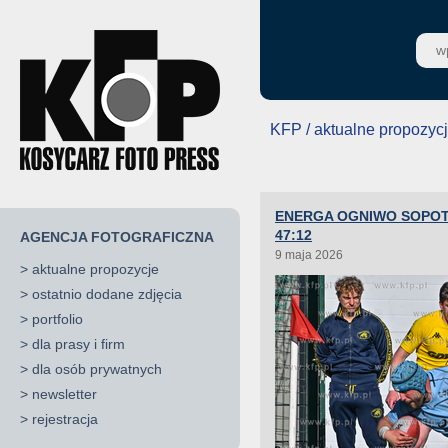
KFP / aktualne propozyc
ENERGA OGNIWO SOPOT 
47:12
AGENCJA FOTOGRAFICZNA
9 maja 2026
>
aktualne propozycje
>
ostatnio dodane zdjęcia
>
portfolio
>
dla prasy i firm
>
dla osób prywatnych
>
newsletter
>
rejestracja