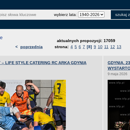
wybierz lata:
je
aktualnych propozycji: 17059
<
poprzednia
strona:
4
5
6
7
[8]
9
10
11
12
13
– LIFE STYLE CATERING RC ARKA GDYNIA
GDYNIA. 2
WYSTART
9 maja 2026