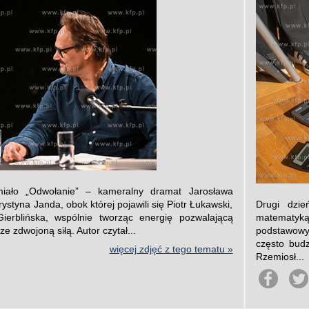
miało „Odwołanie” – kameralny dramat Jarosława
ystyna Janda, obok której pojawili się Piotr Łukawski,
Drugi dzie
Gierblińska, wspólnie tworząc energię pozwalającą
matematy
 zdwojoną siłą. Autor czytał...
podstawowy
często budz
więcej zdjęć z tego tematu »
Rzemiosł...