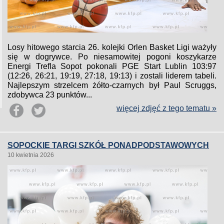
Losy hitowego starcia 26. kolejki Orlen Basket Ligi ważyły
się w dogrywce. Po niesamowitej pogoni koszykarze
Energi Trefla Sopot pokonali PGE Start Lublin 103:97
(12:26, 26:21, 19:19, 27:18, 19:13) i zostali liderem tabeli.
Najlepszym strzelcem żółto-czarnych był Paul Scruggs,
zdobywca 23 punktów...
więcej zdjęć z tego tematu »
SOPOCKIE TARGI SZKÓŁ PONADPODSTAWOWYCH
10 kwietnia 2026