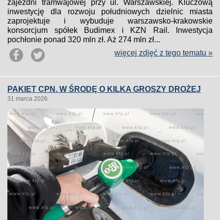
zajezdni tramwajowej przy ul. Warszawskiej. Kluczową
inwestycję dla rozwoju południowych dzielnic miasta
zaprojektuje i wybuduje warszawsko-krakowskie
konsorcjum spółek Budimex i KZN Rail. Inwestycja
pochłonie ponad 320 mln zł. Aż 274 mln zł...
więcej zdjęć z tego tematu »
PAKIET CPN. W ŚRODĘ O KILKA GROSZY DROŻEJ
31 marca 2026