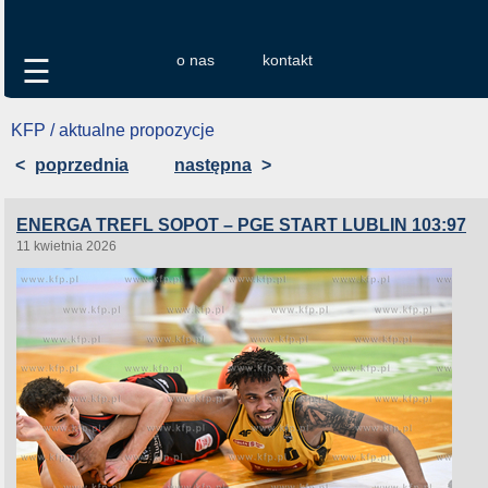
o nas
kontakt
☰
KFP / aktualne propozycje
<
poprzednia
następna
>
ENERGA TREFL SOPOT – PGE START LUBLIN 103:97
11 kwietnia 2026