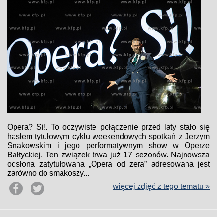
Opera? Si!. To oczywiste połączenie przed laty stało się
hasłem tytułowym cyklu weekendowych spotkań z Jerzym
Snakowskim i jego performatywnym show w Operze
Bałtyckiej. Ten związek trwa już 17 sezonów. Najnowsza
odsłona zatytułowana „Opera od zera” adresowana jest
zarówno do smakoszy...
więcej zdjęć z tego tematu »