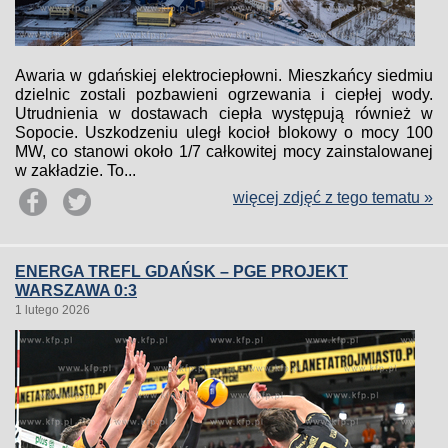
Awaria w gdańskiej elektrociepłowni. Mieszkańcy siedmiu
dzielnic zostali pozbawieni ogrzewania i ciepłej wody.
Utrudnienia w dostawach ciepła występują również w
Sopocie. Uszkodzeniu uległ kocioł blokowy o mocy 100
MW, co stanowi około 1/7 całkowitej mocy zainstalowanej
w zakładzie. To...
więcej zdjęć z tego tematu »
ENERGA TREFL GDAŃSK – PGE PROJEKT
WARSZAWA 0:3
1 lutego 2026