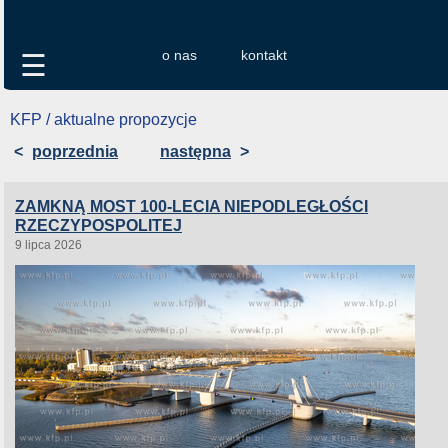
o nas
kontakt
☰
KFP / aktualne propozycje
<
poprzednia
następna
>
ZAMKNĄ MOST 100-LECIA NIEPODLEGŁOŚCI
RZECZYPOSPOLITEJ
9 lipca 2026