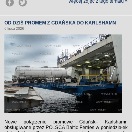
więcej zdjęć z tego tematu »
OD DZIŚ PROMEM Z GDAŃSKA DO KARLSHAMN
6 lipca 2026
Nowe połączenie promowe Gdańsk– Karlshamn
obsługiwane przez POLSCA Baltic Ferries w poniedziałek