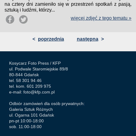
na cztery dni zamieniło się w przestrzeń spotkań z pasją,
sztuką i ludźmi, którzy...
więcej zdjęć z tego tematu »
<
poprzednia
następna
>
Kosycarz Foto Press /
KFP
ul. Podwale Staromiejskie 89/8
80-844 Gdańsk
tel. 58 301 94 46
tel. kom. 601 209 975
e-mail:
foto@kfp.com.pl
Odbiór zamówień dla osób prywatnych:
Galeria Sztuk Różnych
ul. Ogarna 101 Gdańsk
pn-pt 10:00-18:00
sob. 11:00-18:00