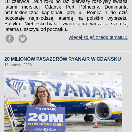
18 czerwca 1984 roku po raz pierwszy rozbłysły światła
latarni morskiej Gdańsk Port Północny. Dominanta
architektoniczna kapitanatu przy ul. Poinca 1 do dziś
pozostaje najmłodszą latarnią na polskim wybrzeżu
Bałtyku. Niebiesko-biała czworokątna wieża z szeroką
laterną u szczytu od początku...
więcej zdjęć z tego tematu »
20 MILIONÓW PASAŻERÓW RYANAIR W GDAŃSKU
16 czerwca 2026