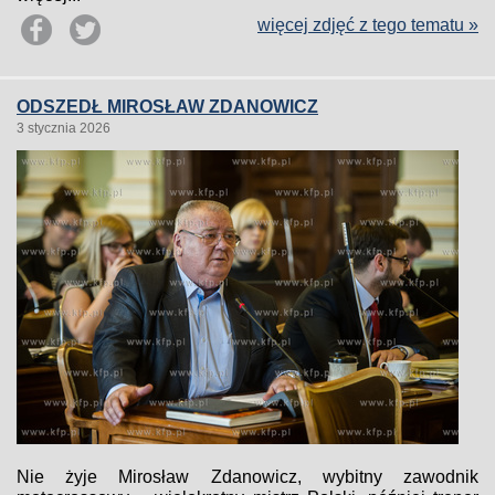
więcej zdjęć z tego tematu »
ODSZEDŁ MIROSŁAW ZDANOWICZ
3 stycznia 2026
Nie żyje Mirosław Zdanowicz, wybitny zawodnik