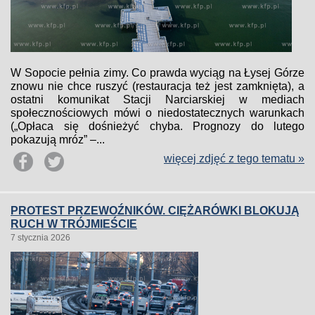
W Sopocie pełnia zimy. Co prawda wyciąg na Łysej Górze
znowu nie chce ruszyć (restauracja też jest zamknięta), a
ostatni komunikat Stacji Narciarskiej w mediach
społecznościowych mówi o niedostatecznych warunkach
(„Opłaca się dośnieżyć chyba. Prognozy do lutego
pokazują mróz” –...
więcej zdjęć z tego tematu »
PROTEST PRZEWOŹNIKÓW. CIĘŻARÓWKI BLOKUJĄ
RUCH W TRÓJMIEŚCIE
7 stycznia 2026