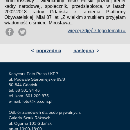
motocrossowy – wielokrotny mistrz Polski, później trener
kadry narodowej, społecznik, przedsiębiorca, w latach
2002-2018 radny Gdańska z ramienia Platformy
Obywatelskiej. Miał 87 lat. „Z wielkim smutkiem przyjęłam
wiadomość o śmierci Mirosława...
więcej zdjęć z tego tematu »
<
poprzednia
następna
>
Kosycarz Foto Press /
KFP
ul. Podwale Staromiejskie 89/8
80-844 Gdańsk
tel. 58 301 94 46
tel. kom. 601 209 975
e-mail:
foto@kfp.com.pl
Odbiór zamówień dla osób prywatnych:
Galeria Sztuk Różnych
ul. Ogarna 101 Gdańsk
pn-pt 10:00-18:00