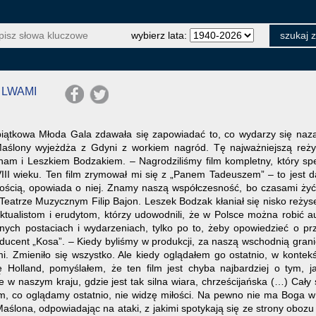
wybierz lata:
 LWAMI
piątkowa Młoda Gala zdawała się zapowiadać to, co wydarzy się naza
aślony wyjeżdża z Gdyni z workiem nagród. Tę najważniejszą reżys
am i Leszkiem Bodzakiem. – Nagrodziliśmy film kompletny, który spełn
III wieku. Ten film zrymował mi się z „Panem Tadeuszem” – to jest da
ścią, opowiada o niej. Znamy naszą współczesność, bo czasami żyć 
 Teatrze Muzycznym Filip Bajon. Leszek Bodzak kłaniał się nisko reży
ektualistom i erudytom, którzy udowodnili, że w Polsce można robić a
nych postaciach i wydarzeniach, tylko po to, żeby opowiedzieć o prz
ucent „Kosa”. – Kiedy byliśmy w produkcji, za naszą wschodnią granicą 
. Zmieniło się wszystko. Ale kiedy oglądałem go ostatnio, w kontekś
 Holland, pomyślałem, że ten film jest chyba najbardziej o tym,
e w naszym kraju, gdzie jest tak silna wiara, chrześcijańska (…) Cał
m, co oglądamy ostatnio, nie widzę miłości. Na pewno nie ma Boga w
aślona, odpowiadając na ataki, z jakimi spotykają się ze strony obozu 