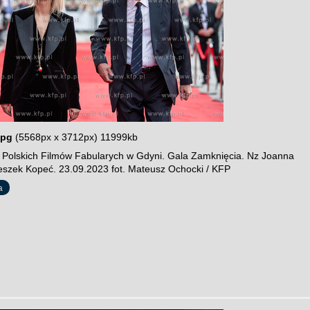
jpg
(5568px x 3712px) 11999kb
l Polskich Filmów Fabularych w Gdyni. Gala Zamknięcia. Nz Joanna
eszek Kopeć. 23.09.2023 fot. Mateusz Ochocki / KFP
a