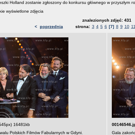
eszki Holland zostanie zgłoszony do konkursu głównego w przyszłym ro
ie wyświetlone zdjęcia
znalezionych zdjęć: 431
<
poprzednia
strona:
3
4
5
6
[7]
8
9
10
1
545px) 16481kb
00146546.j
iwalu Polskich Filmów Fabularnych w Gdyni.
Gala zakońc