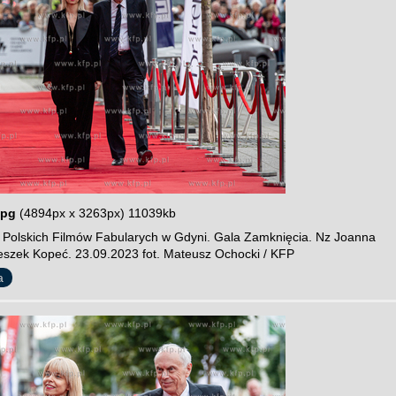
jpg
(4894px x 3263px) 11039kb
l Polskich Filmów Fabularych w Gdyni. Gala Zamknięcia. Nz Joanna
eszek Kopeć. 23.09.2023 fot. Mateusz Ochocki / KFP
a