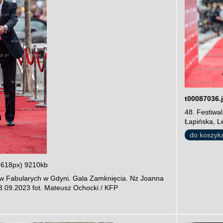
t00087036.
48. Festiwa
Łapińska, L
do koszyk
4618px) 9210kb
mów Fabularych w Gdyni. Gala Zamknięcia. Nz Joanna
3.09.2023 fot. Mateusz Ochocki / KFP