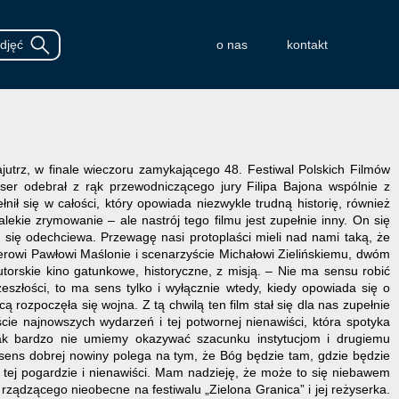
o nas
kontakt
jutrz, w finale wieczoru zamykającego 48. Festiwal Polskich Filmów
er odebrał z rąk przewodniczącego jury Filipa Bajona wspólnie z
ił się w całości, który opowiada niezwykle trudną historię, również
lekie zrymowanie – ale nastrój tego filmu jest zupełnie inny. On się
się odechciewa. Przewagę nasi protoplaści mieli nad nami taką, że
serowi Pawłowi Maślonie i scenarzyście Michałowi Zielińskiemu, dwóm
utorskie kino gatunkowe, historyczne, z misją. – Nie ma sensu robić
eszłości, to ma sens tylko i wyłącznie wtedy, kiedy opowiada się o
rozpoczęła się wojna. Z tą chwilą ten film stał się dla nas zupełnie
cie najnowszych wydarzeń i tej potwornej nienawiści, która spotyka
 jak bardzo nie umiemy okazywać szacunku instytucjom i drugiemu
y sens dobrej nowiny polega na tym, że Bóg będzie tam, gdzie będzie
 tej pogardzie i nienawiści. Mam nadzieję, że może to się niebawem
rządzącego nieobecne na festiwalu „Zielona Granica” i jej reżyserka.