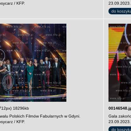
sycarz / KFP.
23.09.2023.
do koszyk
712px) 18296kb
00146548.j
iwalu Polskich Filmów Fabularnych w Gdyni.
Gala zakońc
sycarz / KFP.
23.09.2023.
do koszyk