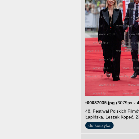
t00087035.jpg
(3079px x 
48. Festiwal Polskich Fil
Łapińska, Leszek Kopeć. 2
do koszyka