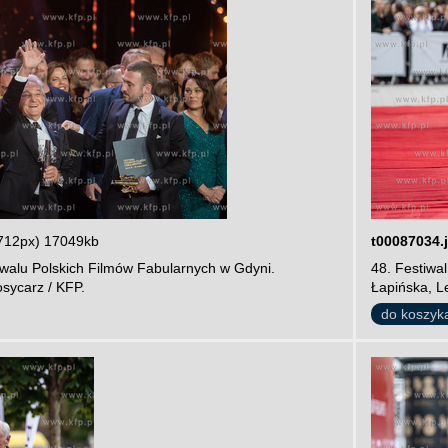
712px) 17049kb
t00087034.
iwalu Polskich Filmów Fabularnych w Gdyni.
48. Festiwa
sycarz / KFP.
Łapińska, L
do koszyk