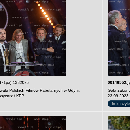
471px) 13820kb
00146552.j
iwalu Polskich Filmów Fabularnych w Gdyni.
Gala zakońc
sycarz / KFP.
23.09.2023.
do koszyk