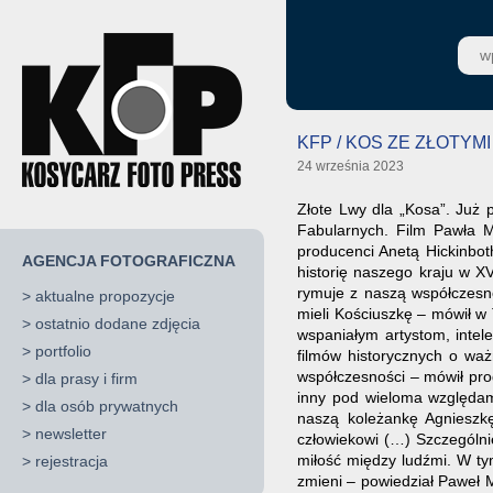
KFP / KOS ZE ZŁOTYMI
24 września 2023
Złote Lwy dla „Kosa”. Już 
Fabularnych. Film Pawła M
producenci Anetą Hickinboth
AGENCJA FOTOGRAFICZNA
historię naszego kraju w XV
rymuje z naszą współczesno
>
aktualne propozycje
mieli Kościuszkę – mówił w
>
ostatnio dodane zdjęcia
wspaniałym artystom, intel
>
portfolio
filmów historycznych o waż
współczesności – mówił prod
>
dla prasy i firm
inny pod wieloma względami
>
dla osób prywatnych
naszą koleżankę Agnieszkę
>
newsletter
człowiekowi (…) Szczególni
miłość między ludźmi. W ty
>
rejestracja
zmieni – powiedział Paweł M