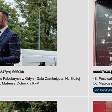
2847px) 5650kb
t00087038.
ów Fabularych w Gdyni. Gala Zamknięcia. Nz Błażej
48. Festiwa
t. Mateusz Ochocki / KFP
fot. Mateus
do koszyk