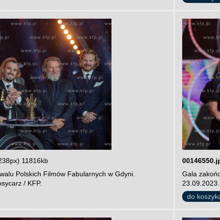
238px) 11816kb
00146550.j
iwalu Polskich Filmów Fabularnych w Gdyni.
Gala zakońc
sycarz / KFP.
23.09.2023.
do koszyk