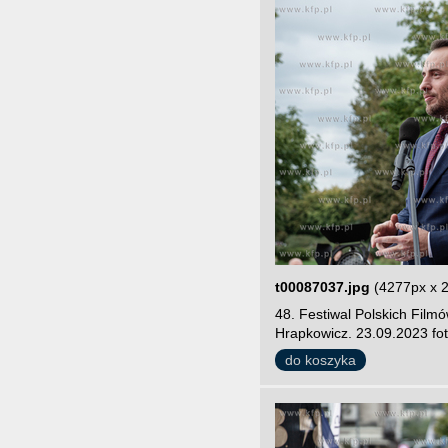
t00087037.jpg
(4277px x 
48. Festiwal Polskich Film
Hrapkowicz. 23.09.2023 fo
do koszyka