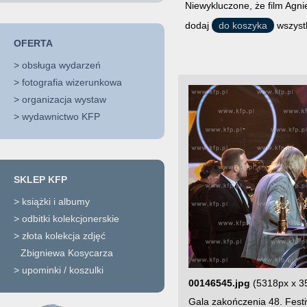
Niewykluczone, że film Agni
dodaj
do koszyka
wszystk
OFERTA
>
obsługa wydarzeń
>
fotografia wizerunkowa
>
organizacja wystaw
>
wydawnictwo KFP
SKLEP KFP
>
książki i albumy
>
odbitki kolekcjonerskie
>
złota kolekcja zdjęć
Zbigniewa Kosycarza
>
upominki / koszulki
00146545.jpg
(5318px x 3
Gala zakończenia 48. Fest