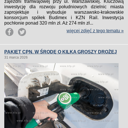
zajezdni tramwajowej przy ul. Warszawskiej. Kluczową
inwestycję dla rozwoju południowych dzielnic miasta
zaprojektuje i wybuduje warszawsko-krakowskie
konsorcjum spółek Budimex i KZN Rail. Inwestycja
pochłonie ponad 320 mln zł. Aż 274 mln zł...
więcej zdjęć z tego tematu »
PAKIET CPN. W ŚRODĘ O KILKA GROSZY DROŻEJ
31 marca 2026