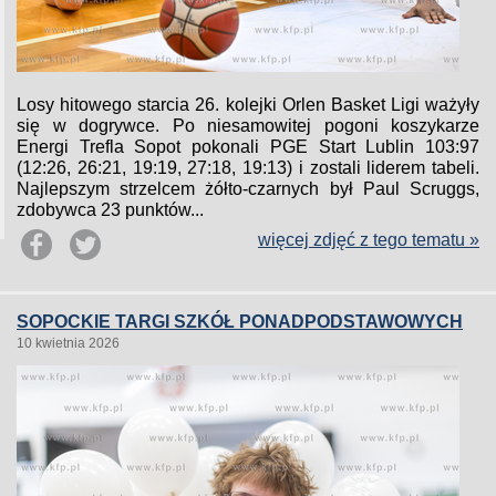
Losy hitowego starcia 26. kolejki Orlen Basket Ligi ważyły
się w dogrywce. Po niesamowitej pogoni koszykarze
Energi Trefla Sopot pokonali PGE Start Lublin 103:97
(12:26, 26:21, 19:19, 27:18, 19:13) i zostali liderem tabeli.
Najlepszym strzelcem żółto-czarnych był Paul Scruggs,
zdobywca 23 punktów...
więcej zdjęć z tego tematu »
SOPOCKIE TARGI SZKÓŁ PONADPODSTAWOWYCH
10 kwietnia 2026