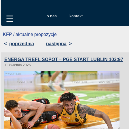
o nas
kontakt
☰
KFP / aktualne propozycje
<
poprzednia
następna
>
ENERGA TREFL SOPOT – PGE START LUBLIN 103:97
11 kwietnia 2026