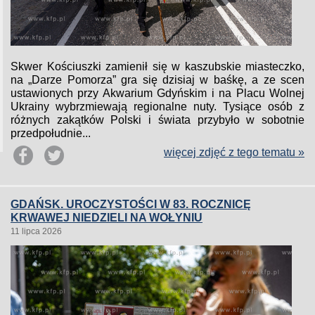
Skwer Kościuszki zamienił się w kaszubskie miasteczko,
na „Darze Pomorza” gra się dzisiaj w baśkę, a ze scen
ustawionych przy Akwarium Gdyńskim i na Placu Wolnej
Ukrainy wybrzmiewają regionalne nuty. Tysiące osób z
różnych zakątków Polski i świata przybyło w sobotnie
przedpołudnie...
więcej zdjęć z tego tematu »
GDAŃSK. UROCZYSTOŚCI W 83. ROCZNICĘ
KRWAWEJ NIEDZIELI NA WOŁYNIU
11 lipca 2026