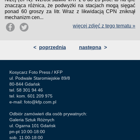
znacząca różnica, że podwyżki na stacjach mogą sięgać
ponad 60 groszy za litr. Wraz z likwidacją CPN zniknął
mechanizm cen...
więcej zdjęć z tego tematu »
<
poprzednia
następna
>
Kosycarz Foto Press /
KFP
ul. Podwale Staromiejskie 89/8
80-844 Gdańsk
tel. 58 301 94 46
tel. kom. 601 209 975
e-mail:
foto@kfp.com.pl
Odbiór zamówień dla osób prywatnych:
Galeria Sztuk Różnych
ul. Ogarna 101 Gdańsk
pn-pt 10:00-18:00
sob. 11:00-18:00