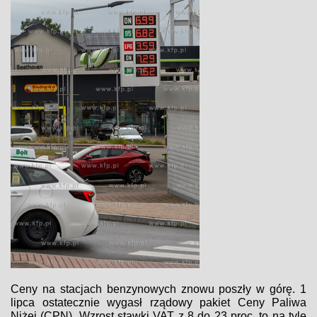
Ceny na stacjach benzynowych znowu poszły w górę. 1
lipca ostatecznie wygasł rządowy pakiet Ceny Paliwa
Niżej (CPN). Wzrost stawki VAT z 8 do 23 proc. to na tyle