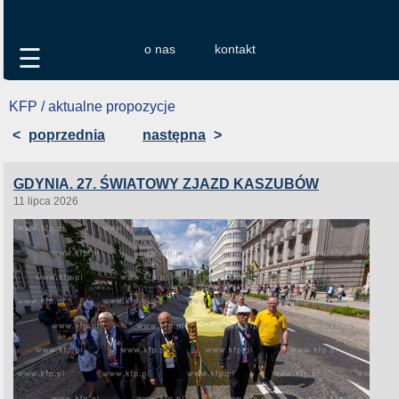
o nas
kontakt
☰
KFP / aktualne propozycje
<
poprzednia
następna
>
GDYNIA. 27. ŚWIATOWY ZJAZD KASZUBÓW
11 lipca 2026