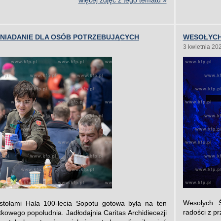
więcej zdjęć z tego tematu »
ŚNIADANIE DLA OSÓB POTRZEBUJĄCYCH
WESOŁYCH
3 kwietnia 20
Wesołych Ś
stołami Hala 100-lecia Sopotu gotowa była na ten
radości z p
owego popołudnia. Jadłodajnia Caritas Archidiecezji