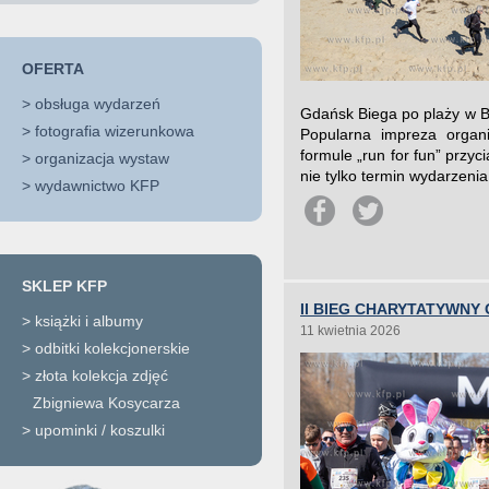
OFERTA
>
obsługa wydarzeń
Gdańsk Biega po plaży w B
>
fotografia wizerunkowa
Popularna impreza organ
formule „run for fun” przy
>
organizacja wystaw
nie tylko termin wydarzenia
>
wydawnictwo KFP
SKLEP KFP
II BIEG CHARYTATYWNY
>
książki i albumy
11 kwietnia 2026
>
odbitki kolekcjonerskie
>
złota kolekcja zdjęć
Zbigniewa Kosycarza
>
upominki / koszulki