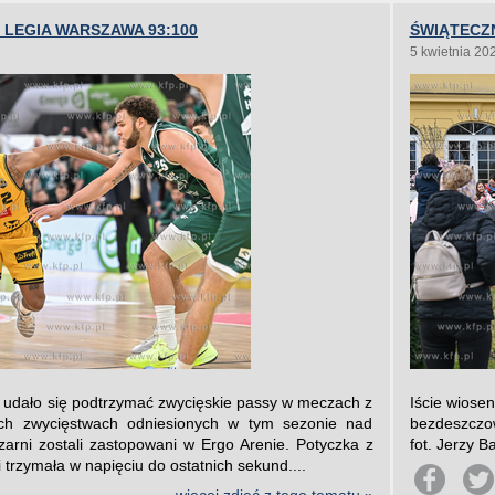
 LEGIA WARSZAWA 93:100
ŚWIĄTECZ
5 kwietnia 20
udało się podtrzymać zwycięskie passy w meczach z
Iście wiose
ch zwycięstwach odniesionych w tym sezonie nad
bezdeszczow
zarni zostali zastopowani w Ergo Arenie. Potyczka z
fot. Jerzy B
 trzymała w napięciu do ostatnich sekund....