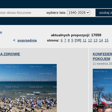
wybierz lata:
je
aktualnych propozycji: 17059
<
poprzednia
strona:
6
7
8
9
[10]
11
12
13
14
15
RA ZDROWIE
KONFEDER
POKOJEM
11 kwietnia 2