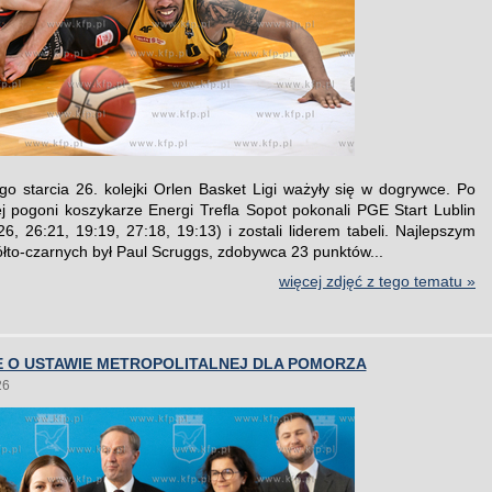
go starcia 26. kolejki Orlen Basket Ligi ważyły się w dogrywce. Po
j pogoni koszykarze Energi Trefla Sopot pokonali PGE Start Lublin
26, 26:21, 19:19, 27:18, 19:13) i zostali liderem tabeli. Najlepszym
ółto-czarnych był Paul Scruggs, zdobywca 23 punktów...
więcej zdjęć z tego tematu »
E O USTAWIE METROPOLITALNEJ DLA POMORZA
26