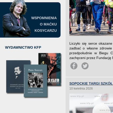
WSPOMNIENIA
O MAĆKU
KOSYCARZU
Liczyło się serce okazane
WYDAWNICTWO KFP
zadbać o własne zdrowie 
przedpołudnie w Biegu C
zachęceni przez Fundację F
SOPOCKIE TARGI SZK
10 kwietnia 2026