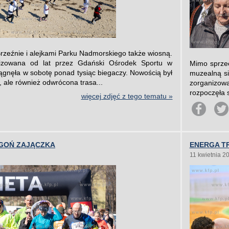
rzeźnie i alejkami Parku Nadmorskiego także wiosną.
izowana od lat przez Gdański Ośrodek Sportu w
Mimo sprzec
ciągnęła w sobotę ponad tysiąc biegaczy. Nowością był
muzealną si
, ale również odwrócona trasa...
zorganizow
rozpoczęła 
więcej zdjęć z tego tematu »
 GOŃ ZAJĄCZKA
ENERGA TR
11 kwietnia 2