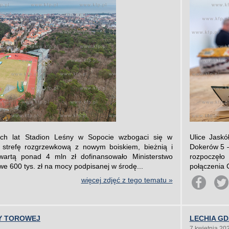
ch lat Stadion Leśny w Sopocie wzbogaci się w
Ulice Jaskó
o strefę rozgrzewkową z nowym boiskiem, bieżnią i
Dokerów 5 – 
 wartą ponad 4 mln zł dofinansowało Ministerstwo
rozpoczęło
we 600 tys. zł na mocy podpisanej w środę...
połączenia C
więcej zdjęć z tego tematu »
Y TOROWEJ
LECHIA GD
7 kwietnia 20