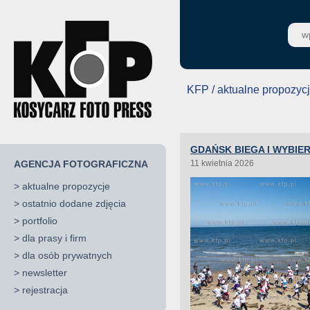
KFP / aktualne propozyc
GDAŃSK BIEGA I WYBIE
AGENCJA FOTOGRAFICZNA
11 kwietnia 2026
>
aktualne propozycje
>
ostatnio dodane zdjęcia
>
portfolio
>
dla prasy i firm
>
dla osób prywatnych
>
newsletter
>
rejestracja