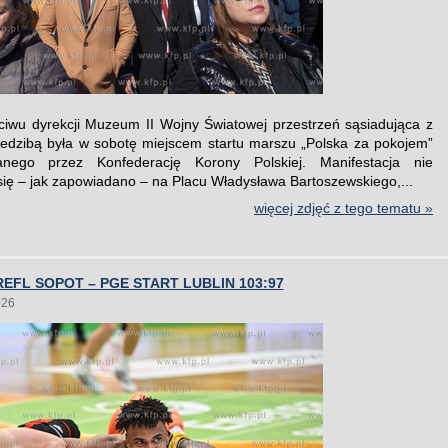
iwu dyrekcji Muzeum II Wojny Światowej przestrzeń sąsiadująca z
edzibą była w sobotę miejscem startu marszu „Polska za pokojem”
anego przez Konfederację Korony Polskiej. Manifestacja nie
się – jak zapowiadano – na Placu Władysława Bartoszewskiego,...
więcej zdjęć z tego tematu »
EFL SOPOT – PGE START LUBLIN 103:97
026