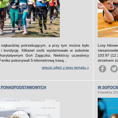
 najbardziej potrzebującym, a przy tym można było
Losy hitowe
i kondycję. Kilkaset osób wystartowało w sobotnie
niesamowite
harytatywnym Goń Zajączka. Niektórzy uczestnicy
103:97 (12:
eniks pokonywali 5-kilometrową trasą...
strzelcem ż
więcej zdjęć z tego tematu »
ÓŁ PONADPODSTAWOWYCH
W SOPOCI
9 kwietnia 20