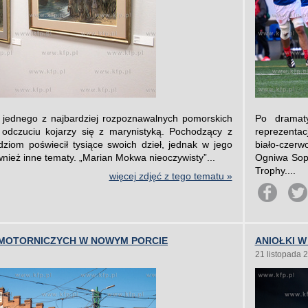
jednego z najbardziej rozpoznawalnych pomorskich
Po dramat
dczuciu kojarzy się z marynistyką. Pochodzący z
reprezentac
dziom poświecił tysiące swoich dzieł, jednak w jego
biało-czerw
wnież inne tematy. „Marian Mokwa nieoczywisty”...
Ogniwa Sop
Trophy....
więcej zdjęć z tego tematu »
 MOTORNICZYCH W NOWYM PORCIE
ANIOŁKI 
21 listopada 