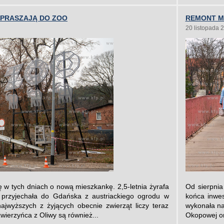
APRASZAJĄ DO ZOO
REMONT M
20 listopada 
ę w tych dniach o nową mieszkankę. 2,5-letnia żyrafa
Od sierpni
e przyjechała do Gdańska z austriackiego ogrodu w
końca inwes
jwyższych z żyjących obecnie zwierząt liczy teraz
wykonała na
wierzyńca z Oliwy są również...
Okopowej ora