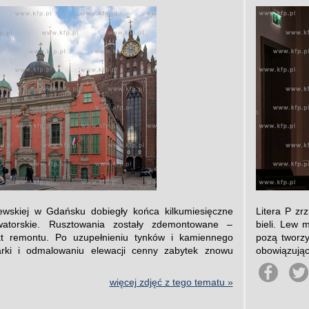
ewskiej w Gdańsku dobiegły końca kilkumiesięczne
Litera P zr
watorskie. Rusztowania zostały zdemontowane –
bieli. Lew 
t remontu. Po uzupełnieniu tynków i kamiennego
pozą tworzy
arki i odmalowaniu elewacji cenny zabytek znowu
obowiązując
więcej zdjęć z tego tematu »