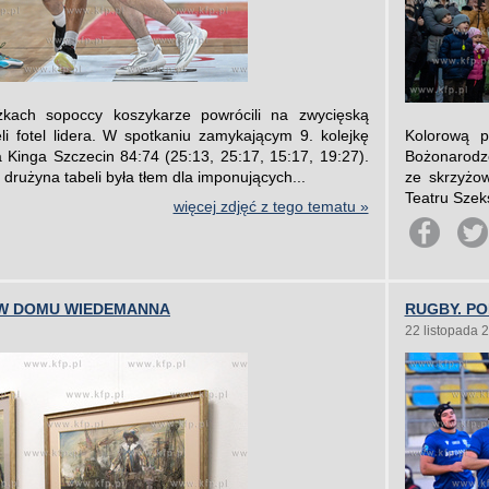
kach sopoccy koszykarze powrócili na zwycięską
ęli fotel lidera. W spotkaniu zamykającym 9. kolejkę
Kolorową p
 Kinga Szczecin 84:74 (25:13, 25:17, 15:17, 19:27).
Bożonarodz
drużyna tabeli była tłem dla imponujących...
ze skrzyżo
Teatru Szek
więcej zdjęć z tego tematu »
 W DOMU WIEDEMANNA
RUGBY. PO
22 listopada 