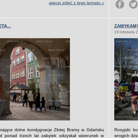
więcej zdjęć z tego tematu »
TA...
ZAMYKAMY
19 listopada 
niające dolne kondygnacje Złotej Bramy w Gdańsku
Rosyjski k
d ponad trzech lat zabytek odzyskał wizerunek w
wrogich dzi