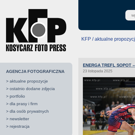
KFP / aktualne propozyc
ENERGA TREFL SOPOT – 
AGENCJA FOTOGRAFICZNA
23 listopada 2025
>
aktualne propozycje
>
ostatnio dodane zdjęcia
>
portfolio
>
dla prasy i firm
>
dla osób prywatnych
>
newsletter
>
rejestracja