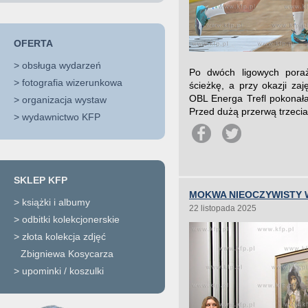
OFERTA
>
obsługa wydarzeń
Po dwóch ligowych poraż
>
fotografia wizerunkowa
ścieżkę, a przy okazji zaj
OBL Energa Trefl pokonała
>
organizacja wystaw
Przed dużą przerwą trzecia 
>
wydawnictwo KFP
SKLEP KFP
MOKWA NIEOCZYWISTY
>
książki i albumy
22 listopada 2025
>
odbitki kolekcjonerskie
>
złota kolekcja zdjęć
Zbigniewa Kosycarza
>
upominki / koszulki