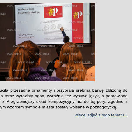
zuciła przesadne ornamenty i przybrała srebrną barwę zbliżoną do
ma teraz wyrazisty ogon, wyraźnie też wysuwa język, a poprawioną
 z P zgrabniejszy układ kompozycyjny niż do tej pory. Zgodnie z
ym wzorcem symbole miasta zostały wpisane w późnogotycką...
więcej zdjęć z tego tematu »