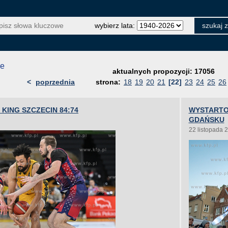
wybierz lata:
je
aktualnych propozycji: 17056
<
poprzednia
strona:
18
19
20
21
[22]
23
24
25
26
KING SZCZECIN 84:74
WYSTARTO
GDAŃSKU
22 listopada 