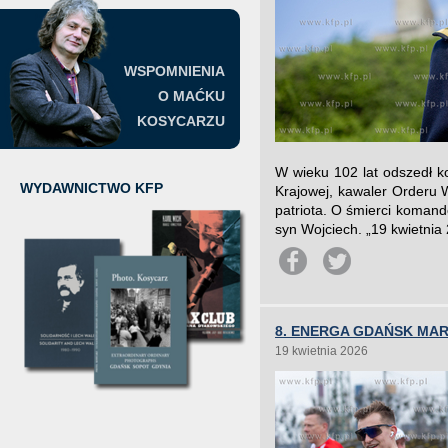
WSPOMNIENIA
O MAĆKU
KOSYCARZU
W wieku 102 lat odszedł k
WYDAWNICTWO KFP
Krajowej, kawaler Orderu Wo
patriota. O śmierci koman
syn Wojciech. „19 kwietnia 
8. ENERGA GDAŃSK MAR
19 kwietnia 2026