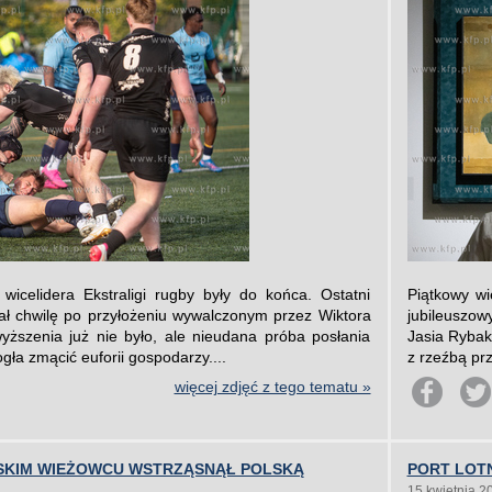
icelidera Ekstraligi rugby były do końca. Ostatni
Piątkowy wi
ł chwilę po przyłożeniu wywalczonym przez Wiktora
jubileuszow
ższenia już nie było, ale nieudana próba posłania
Jasia Ryba
gła zmącić euforii gospodarzy....
z rzeźbą pr
więcej zdjęć z tego tematu »
SKIM WIEŻOWCU WSTRZĄSNĄŁ POLSKĄ
PORT LOTN
15 kwietnia 2