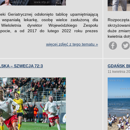
i Geriatrycznej odsłonięto tablicę upamiętniającą
, wspaniałą lekarkę, osobę wielce zasłużoną dla
Rozpoczęta 
Wieloletnia dyrektor Wojewódzkiego Zespołu
skrzyżowan
pocie, a od 2017 do lutego 2022 roku prezes
duże zmian
kwietnia doty
więcej zdjęć z tego tematu »
SKA – SZWECJA 72:3
GDAŃSK BI
11 kwietnia 2