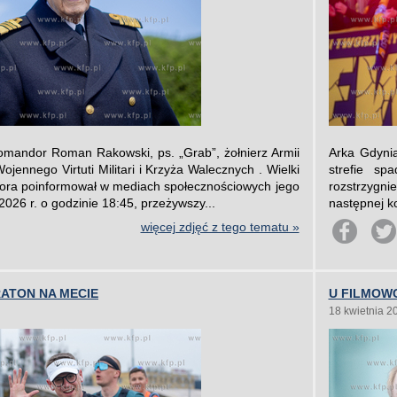
omandor Roman Rakowski, ps. „Grab”, żołnierz Armii
Arka Gdynia
jennego Virtuti Militari i Krzyża Walecznych . Wielki
strefie sp
dora poinformował w mediach społecznościowych jego
rozstrzygni
2026 r. o godzinie 18:45, przeżywszy...
następnej ko
więcej zdjęć z tego tematu »
ATON NA MECIE
U FILMOW
18 kwietnia 2