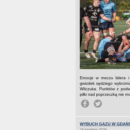
Emocje w meczu lidera i w
gwizdek sędziego wybrzmia
Wilczuka. Punktów z podwy
piłki nad poprzeczką nie mo
WYBUCH GAZU W GDAŃ
16 kwietnia 2026