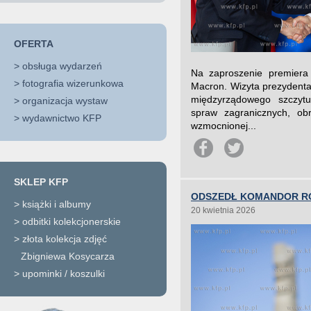
OFERTA
>
obsługa wydarzeń
Na zaproszenie premiera
>
fotografia wizerunkowa
Macron. Wizyta prezydenta
międzyrządowego szczytu
>
organizacja wystaw
spraw zagranicznych, obr
>
wydawnictwo KFP
wzmocnionej...
SKLEP KFP
ODSZEDŁ KOMANDOR R
>
książki i albumy
20 kwietnia 2026
>
odbitki kolekcjonerskie
>
złota kolekcja zdjęć
Zbigniewa Kosycarza
>
upominki / koszulki