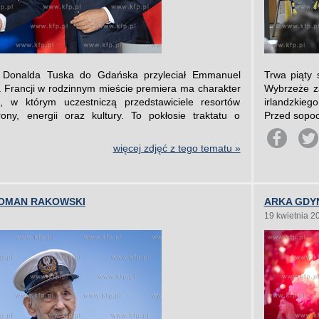
 Donalda Tuska do Gdańska przyleciał Emmanuel
Trwa piąty 
 Francji w rodzinnym mieście premiera ma charakter
Wybrzeże za
, w którym uczestniczą przedstawiciele resortów
irlandzkie
ony, energii oraz kultury. To pokłosie traktatu o
Przed sopock
więcej zdjęć z tego tematu »
OMAN RAKOWSKI
ARKA GDYN
19 kwietnia 2