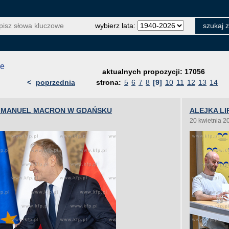
wybierz lata:
je
aktualnych propozycji: 17056
<
poprzednia
strona:
5
6
7
8
[9]
10
11
12
13
14
EMMANUEL MACRON W GDAŃSKU
ALEJKA LI
20 kwietnia 2