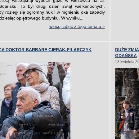
olską wstrząsnął wybuch gazu w wieżowcu na al.
dańsku. To był drugi dzień świąt wielkanocnych.
dy rozległ się ogromny huk i w mgnieniu oka zapadły
 dziesięciopiętrowego budynku. W wyniku...
więcej zdjęć z tego tematu »
ĄCA DOKTOR BARBARĘ GIERAK-PILARCZYK
DUŻE ZMI
GDAŃSKA
13 kwietnia 2