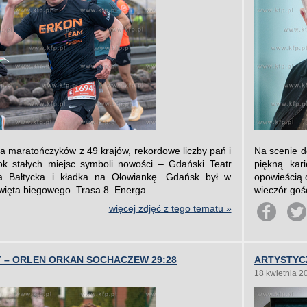
ca maratończyków z 49 krajów, rekordowe liczby pań i
Na scenie d
ok stałych miejsc symboli nowości – Gdański Teatr
piękną kar
ia Bałtycka i kładka na Ołowiankę. Gdańsk był w
opowieścią o
święta biegowego. Trasa 8. Energa...
wieczór goś
więcej zdjęć z tego tematu »
 – ORLEN ORKAN SOCHACZEW 29:28
ARTYSTYC
18 kwietnia 2