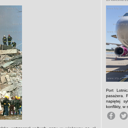
Port Lotn
pasażera. P
napiętej s
konflikty, w