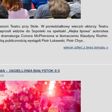
sezon Teatru przy Stole. W poniedziałkowy wieczór aktorzy Teatru
prosili widzów do Sopoteki na spektakl „Alejka lipowa” autorstwa
go dramaturga Conora McPhersona w tłumaczeniu Klaudyny Rozhin.
ą publicznością wystąpili Piotr Łukawski, Piotr Chys...
więcej zdjęć z tego tematu »
IA – JAGIELLONIA BIAŁYSTOK 0:3
026