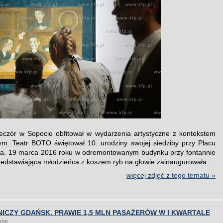
eczór w Sopocie obfitował w wydarzenia artystyczne z kontekstem
ym. Teatr BOTO świętował 10. urodziny swojej siedziby przy Placu
ka. 19 marca 2016 roku w odremontowanym budynku przy fontannie
zedstawiająca młodzieńca z koszem ryb na głowie zainaugurowała...
więcej zdjęć z tego tematu »
ICZY GDAŃSK. PRAWIE 1,5 MLN PASAŻERÓW W I KWARTALE
026