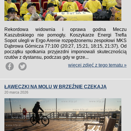
Rekordowa widownia i oprawa godna Meczu
Kaszubskiego nie pomogły. Koszykarze Energi Trefla
Sopot ulegli w Ergo Arenie rozpędzonemu zespołowi MKS
Dąbrowa Górnicza 77:100 (20:27, 15:21, 18:15, 21:37). Od
początku spotkania przyjezdni imponowali skutecznością
rzutów z dystansu, podczas gdy w grze...
więcej zdjęć z tego tematu »
ŁAWECZKI NA MOLU W BRZEŹNIE CZEKAJĄ
20 marca 2026