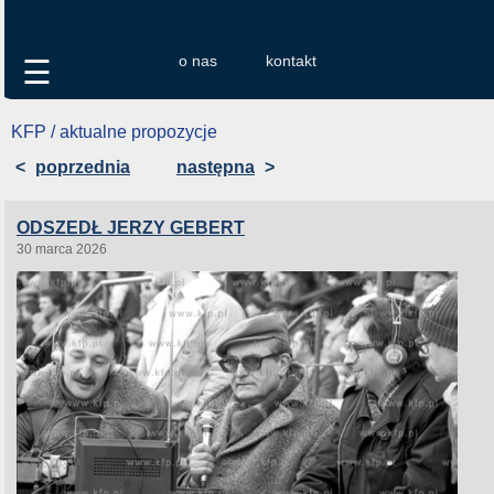
o nas
kontakt
☰
KFP / aktualne propozycje
<
poprzednia
następna
>
ODSZEDŁ JERZY GEBERT
30 marca 2026