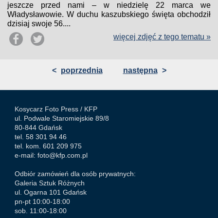
jeszcze przed nami – w niedzielę 22 marca we
Władysławowie. W duchu kaszubskiego święta obchodził
dzisiaj swoje 56....
więcej zdjęć z tego tematu »
<
poprzednia
następna
>
Kosycarz Foto Press /
KFP
ul. Podwale Staromiejskie 89/8
80-844 Gdańsk
tel. 58 301 94 46
tel. kom. 601 209 975
e-mail:
foto@kfp.com.pl
Odbiór zamówień dla osób prywatnych:
Galeria Sztuk Różnych
ul. Ogarna 101 Gdańsk
pn-pt 10:00-18:00
sob. 11:00-18:00