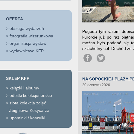
OFERTA
>
obsługa wydarzeń
Pogoda tym razem dopisał
>
fotografia wizerunkowa
kurorcie już po raz piętn
można było poddać się tak
>
organizacja wystaw
szlachetny cel. Dochód ze 
>
wydawnictwo KFP
SKLEP KFP
NA SOPOCKIEJ PLAŻY P
20 czerwca 2026
>
książki i albumy
>
odbitki kolekcjonerskie
>
złota kolekcja zdjęć
Zbigniewa Kosycarza
>
upominki / koszulki