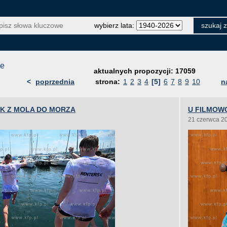
wybierz lata:
je
aktualnych propozycji: 17059
<
poprzednia
strona:
1
2
3
4
[5]
6
7
8
9
10
n
OK Z MOLA DO MORZA
U FILMOW
21 czerwca 2