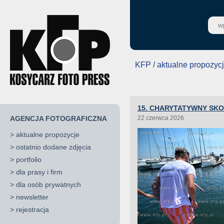
KFP / aktualne propozyc
15. CHARYTATYWNY SK
AGENCJA FOTOGRAFICZNA
22 czerwca 2026
>
aktualne propozycje
>
ostatnio dodane zdjęcia
>
portfolio
>
dla prasy i firm
>
dla osób prywatnych
>
newsletter
>
rejestracja