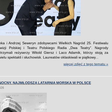
nka i Andrzej Seweryn zdobywcami Wielkich Nagród 25. Festiwalu
ewizji Polskiej i Teatru Polskiego Radia „Dwa Teatry”. Nagrody
trzymali reżyserzy Witold Giersz i Laco Adamik, którzy stoją za
elu spektakli i słuchowisk. Laureatów oklaskiwali w piątkowy...
więcej zdjęć z tego tematu »
NOCNY. NAJMŁODSZA LATARNIA MORSKA W POLSCE
026