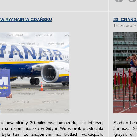
ÓW RYANAIR W GDAŃSKU
28. GRAND
14 czerwca 2
 powitaliśmy 20-milionową pasażerkę linii lotniczej
Stadion Leś
na co dzień mieszka w Gdyni. We wtorek przyleciała
Janusza Si
Była tam ze znajomymi na krótkich wakacjach.
igrzysk ol