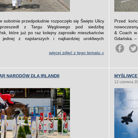
sobotnie przedpołudnie rozpoczęło się Święto Ulicy
Przed końc
przeszedł z Targu Węglowego pod siedzibę
nowoczesny
k, które już po raz kolejny zaprosiło mieszkańców
& Coach w B
ednej z najstarszych i najbardziej urokliwych
Gdańska. – 
więcej zdjęć z tego tematu »
HAR NARODÓW DLA IRLANDII
MYŚLIWCE
12 czerwca 2