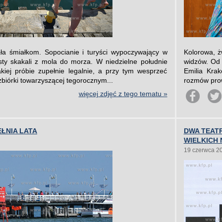
a śmiałkom. Sopocianie i turyści wypoczywający w
Kolorowa, ż
asty skakali z mola do morza. W niedzielne południe
widzów. Od 
iej próbie zupełnie legalnie, a przy tym wesprzeć
Emilia Kra
zbiórki towarzyszącej tegorocznym...
rozmów prow
więcej zdjęć z tego tematu »
EŁNIA LATA
DWA TEATR
WIELKICH
19 czerwca 2