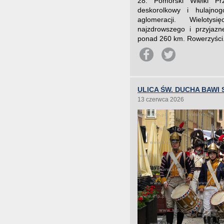
28. Pomorski Wielki Pr
deskorolkowy i hulajnog
aglomeracji. Wielotys
najzdrowszego i przyjazn
ponad 260 km. Rowerzyści.
ULICA ŚW. DUCHA BAWI 
13 czerwca 2026