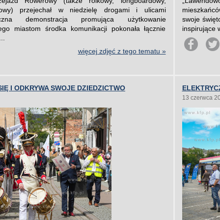
zejazd Rowerowy (także rolkowy, longboardowy,
„Lawendowo
owy) przejechał w niedzielę drogami i ulicami
mieszkańcó
ięczna demonstracja promująca użytkowanie
swoje święt
ego miastom środka komunikacji pokonała łącznie
inspirujące 
..
więcej zdjęć z tego tematu »
SIĘ I ODKRYWA SWOJE DZIEDZICTWO
ELEKTRYC
13 czerwca 2