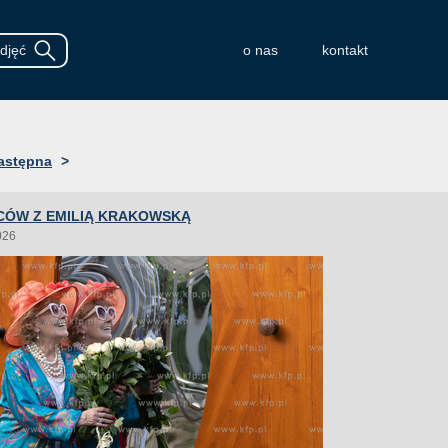
o nas
kontakt
astępna
>
CÓW Z EMILIĄ KRAKOWSKĄ
026