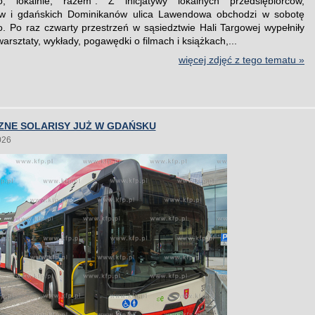
, lokalnie, razem”. Z inicjatywy lokalnych przedsiębiorców,
w i gdańskich Dominikanów ulica Lawendowa obchodzi w sobotę
o. Po raz czwarty przestrzeń w sąsiedztwie Hali Targowej wypełniły
warsztaty, wykłady, pogawędki o filmach i książkach,...
więcej zdjęć z tego tematu »
ZNE SOLARISY JUŻ W GDAŃSKU
026