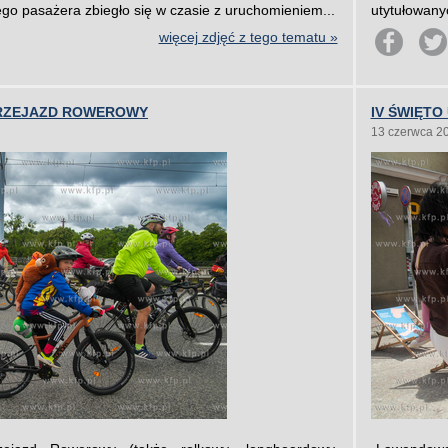
go pasażera zbiegło się w czasie z uruchomieniem...
utytułowanyc
więcej zdjęć z tego tematu »
 PRZEJAZD ROWEROWY
IV ŚWIĘTO
13 czerwca 2