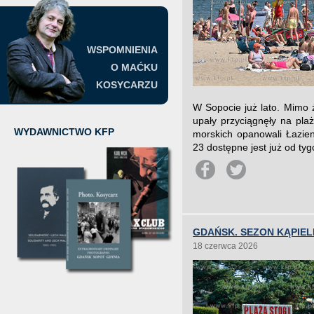
WSPOMNIENIA
O MAĆKU
KOSYCARZU
W Sopocie już lato. Mimo ż
upały przyciągnęły na plaż
WYDAWNICTWO KFP
morskich opanowali Łazien
23 dostępne jest już od tyg
GDAŃSK. SEZON KĄPIE
18 czerwca 2026