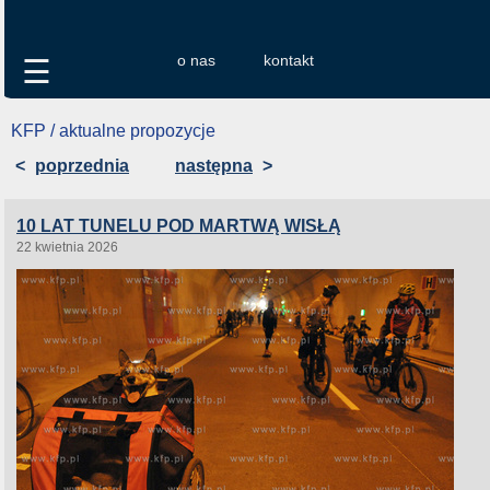
o nas
kontakt
☰
KFP / aktualne propozycje
<
poprzednia
następna
>
10 LAT TUNELU POD MARTWĄ WISŁĄ
22 kwietnia 2026