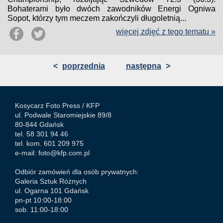
Bohaterami było dwóch zawodników Energi Ogniwa
Sopot, którzy tym meczem zakończyli długoletnią...
więcej zdjęć z tego tematu »
<
poprzednia
następna
>
Kosycarz Foto Press /
KFP
ul. Podwale Staromiejskie 89/8
80-844 Gdańsk
tel. 58 301 94 46
tel. kom. 601 209 975
e-mail:
foto@kfp.com.pl
Odbiór zamówień dla osób prywatnych:
Galeria Sztuk Różnych
ul. Ogarna 101 Gdańsk
pn-pt 10:00-18:00
sob. 11:00-18:00