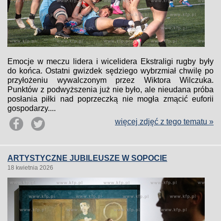
Emocje w meczu lidera i wicelidera Ekstraligi rugby były
do końca. Ostatni gwizdek sędziego wybrzmiał chwilę po
przyłożeniu wywalczonym przez Wiktora Wilczuka.
Punktów z podwyższenia już nie było, ale nieudana próba
posłania piłki nad poprzeczką nie mogła zmącić euforii
gospodarzy....
więcej zdjęć z tego tematu »
ARTYSTYCZNE JUBILEUSZE W SOPOCIE
18 kwietnia 2026