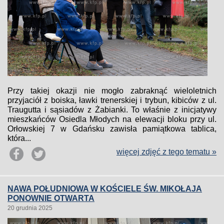
Przy takiej okazji nie mogło zabraknąć wieloletnich
przyjaciół z boiska, ławki trenerskiej i trybun, kibiców z ul.
Traugutta i sąsiadów z Żabianki. To właśnie z inicjatywy
mieszkańców Osiedla Młodych na elewacji bloku przy ul.
Orłowskiej 7 w Gdańsku zawisła pamiątkowa tablica,
która...
więcej zdjęć z tego tematu »
NAWA POŁUDNIOWA W KOŚCIELE ŚW. MIKOŁAJA
PONOWNIE OTWARTA
20 grudnia 2025