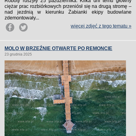
Roboty ruszyły 25 października. Kilka dni temu główny
ciężar prac rozbiórkowych przeniósł się na drugą stromę –
nad jezdnią w kierunku Żabianki ekipy budowlane
zdemontowały...
więcej zdjęć z tego tematu »
MOLO W BRZEŹNIE OTWARTE PO REMONCIE
23 grudnia 2025