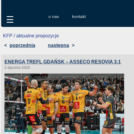
o nas
kontakt
☰
KFP / aktualne propozycje
<
poprzednia
następna
>
ENERGA TREFL GDAŃSK – ASSECO RESOVIA 3:1
2 stycznia 2026