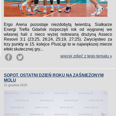
Ergo Arena pozostaje niezdobytą twierdzą. Siatkarze
Energi Trefla Gdańsk rozpoczęli rok od wygranej we
własnej hali z nieco wyżej notowaną drużyną Asseco
Resovii 3:1 (23:25, 26:24, 25:19, 27:25). Zwycięstwo za
trzy punkty w 15. kolejce PlusLigi to w największej mierze
efekt skutecznej gry...
więcej zdjęć z tego tematu »
SOPOT. OSTATNI DZIEŃ ROKU NA ZAŚNIEŻONYM
MOLU
31 grudnia 2025