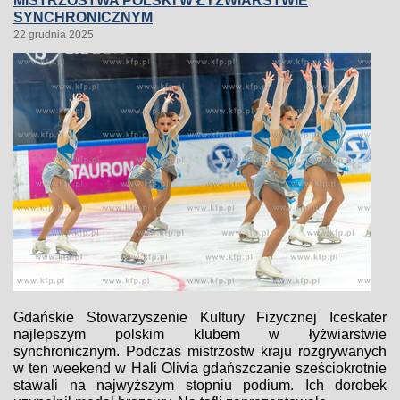
MISTRZOSTWA POLSKI W ŁYŻWIARSTWIE
SYNCHRONICZNYM
22 grudnia 2025
Gdańskie Stowarzyszenie Kultury Fizycznej Iceskater
najlepszym polskim klubem w łyżwiarstwie
synchronicznym. Podczas mistrzostw kraju rozgrywanych
w ten weekend w Hali Olivia gdańszczanie sześciokrotnie
stawali na najwyższym stopniu podium. Ich dorobek