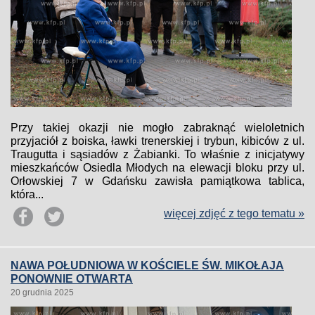
Przy takiej okazji nie mogło zabraknąć wieloletnich
przyjaciół z boiska, ławki trenerskiej i trybun, kibiców z ul.
Traugutta i sąsiadów z Żabianki. To właśnie z inicjatywy
mieszkańców Osiedla Młodych na elewacji bloku przy ul.
Orłowskiej 7 w Gdańsku zawisła pamiątkowa tablica,
która...
więcej zdjęć z tego tematu »
NAWA POŁUDNIOWA W KOŚCIELE ŚW. MIKOŁAJA
PONOWNIE OTWARTA
20 grudnia 2025