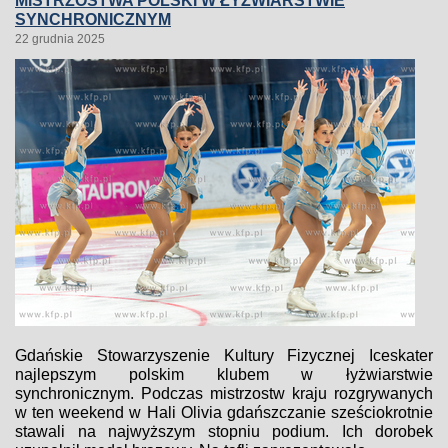
MISTRZOSTWA POLSKI W ŁYŻWIARSTWIE
SYNCHRONICZNYM
22 grudnia 2025
Gdańskie Stowarzyszenie Kultury Fizycznej Iceskater
najlepszym polskim klubem w łyżwiarstwie
synchronicznym. Podczas mistrzostw kraju rozgrywanych
w ten weekend w Hali Olivia gdańszczanie sześciokrotnie
stawali na najwyższym stopniu podium. Ich dorobek