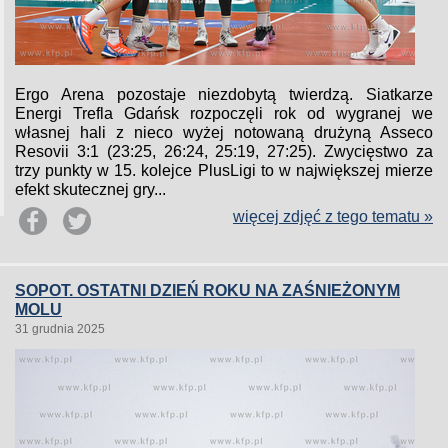
Ergo Arena pozostaje niezdobytą twierdzą. Siatkarze
Energi Trefla Gdańsk rozpoczęli rok od wygranej we
własnej hali z nieco wyżej notowaną drużyną Asseco
Resovii 3:1 (23:25, 26:24, 25:19, 27:25). Zwycięstwo za
trzy punkty w 15. kolejce PlusLigi to w największej mierze
efekt skutecznej gry...
więcej zdjęć z tego tematu »
SOPOT. OSTATNI DZIEŃ ROKU NA ZAŚNIEŻONYM
MOLU
31 grudnia 2025