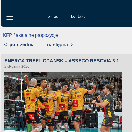
o nas
kontakt
☰
KFP / aktualne propozycje
<
poprzednia
następna
>
ENERGA TREFL GDAŃSK – ASSECO RESOVIA 3:1
2 stycznia 2026