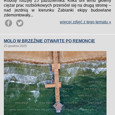
Roboty ruszyły 25 października. Kilka dni temu główny
ciężar prac rozbiórkowych przeniósł się na drugą stromę –
nad jezdnią w kierunku Żabianki ekipy budowlane
zdemontowały...
więcej zdjęć z tego tematu »
MOLO W BRZEŹNIE OTWARTE PO REMONCIE
23 grudnia 2025