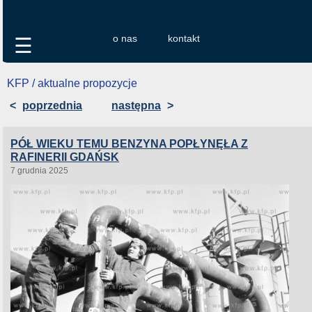
o nas
kontakt
☰
KFP / aktualne propozycje
<
poprzednia
następna
>
PÓŁ WIEKU TEMU BENZYNA POPŁYNĘŁA Z
RAFINERII GDAŃSK
7 grudnia 2025