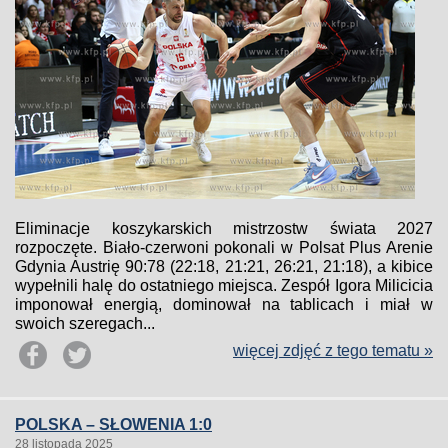
Eliminacje koszykarskich mistrzostw świata 2027
rozpoczęte. Biało-czerwoni pokonali w Polsat Plus Arenie
Gdynia Austrię 90:78 (22:18, 21:21, 26:21, 21:18), a kibice
wypełnili halę do ostatniego miejsca. Zespół Igora Milicicia
imponował energią, dominował na tablicach i miał w
swoich szeregach...
więcej zdjęć z tego tematu »
POLSKA – SŁOWENIA 1:0
28 listopada 2025