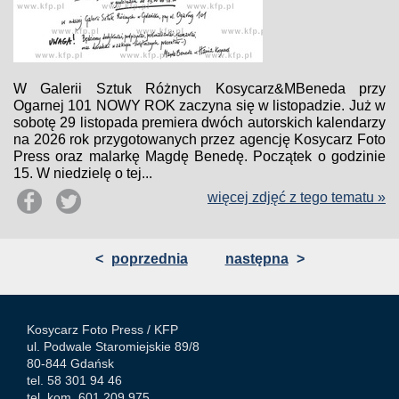
W Galerii Sztuk Różnych Kosycarz&MBeneda przy
Ogarnej 101 NOWY ROK zaczyna się w listopadzie. Już w
sobotę 29 listopada premiera dwóch autorskich kalendarzy
na 2026 rok przygotowanych przez agencję Kosycarz Foto
Press oraz malarkę Magdę Benedę. Początek o godzinie
15. W niedzielę o tej...
więcej zdjęć z tego tematu »
<
poprzednia
następna
>
Kosycarz Foto Press /
KFP
ul. Podwale Staromiejskie 89/8
80-844 Gdańsk
tel. 58 301 94 46
tel. kom. 601 209 975