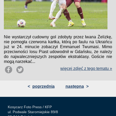
Nie wystarczył cudowny gol zdobyty przez Iwana Żelizkę,
nie pomogła czerwona kartka, którą po faulu na Ukraińcu
już w 24. minucie zobaczył Emmanuel Twumasi. Mimo
przeciwności losu Piast udowodnił w Gdańsku, że należy
do najwaleczniejszych zespołów ekstraklasy. Goście nie
mogą narzekać...
więcej zdjęć z tego tematu »
<
poprzednia
następna
>
Kosycarz Foto Press /
KFP
ul. Podwale Staromiejskie 89/8