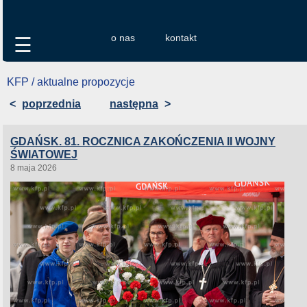
o nas
kontakt
☰
KFP / aktualne propozycje
<
poprzednia
następna
>
GDAŃSK. 81. ROCZNICA ZAKOŃCZENIA II WOJNY
ŚWIATOWEJ
8 maja 2026