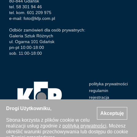
80-844 Gdańsk
tel. 58 301 94 46
tel. kom. 601 209 975
e-mail:
foto@kfp.com.pl
Odbiór zamówień dla osób prywatnych:
Galeria Sztuk Różnych
ul. Ogarna 101 Gdańsk
pn-pt 10:00-18:00
sob. 11:00-18:00
polityka prywatności
regulamin
rejestracja
Drogi Użytkowniku,
Akceptuję
Strona korzysta z plików cookie w celu
realizacji usług zgodnie z
polityką prywatności
. Możesz
Wszystkie zdjęcia Agencji Kosycarz Foto Press/KFP są
określić warunki przechowywania lub dostępu do cookie
chronione prawem autorskim. Publikacja i kopiowanie bez