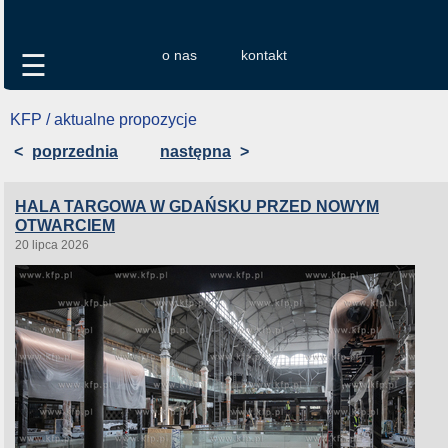
o nas
kontakt
☰
KFP / aktualne propozycje
<
poprzednia
następna
>
HALA TARGOWA W GDAŃSKU PRZED NOWYM
OTWARCIEM
20 lipca 2026