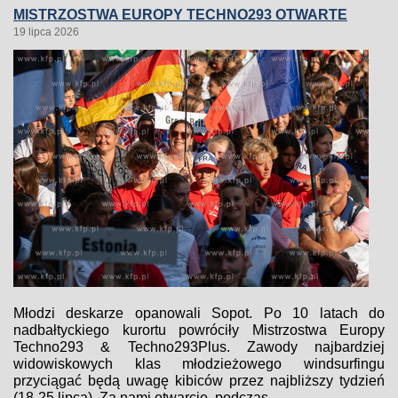
MISTRZOSTWA EUROPY TECHNO293 OTWARTE
19 lipca 2026
Młodzi deskarze opanowali Sopot. Po 10 latach do
nadbałtyckiego kurortu powróciły Mistrzostwa Europy
Techno293 & Techno293Plus. Zawody najbardziej
widowiskowych klas młodzieżowego windsurfingu
przyciągać będą uwagę kibiców przez najbliższy tydzień
(18-25 lipca). Za nami otwarcie, podczas...