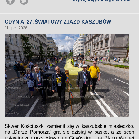
GDYNIA. 27. ŚWIATOWY ZJAZD KASZUBÓW
11 lipca 2026
Skwer Kościuszki zamienił się w kaszubskie miasteczko,
na „Darze Pomorza” gra się dzisiaj w baśkę, a ze scen
ustawionych przy Akwarium Gdyńskim i na Placu Wolnej