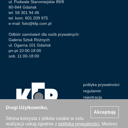
ul. Podwale Staromiejskie 89/8
80-844 Gdańsk
tel. 58 301 94 46
tel. kom. 601 209 975
e-mail:
foto@kfp.com.pl
Odbiór zamówień dla osób prywatnych:
Galeria Sztuk Różnych
ul. Ogarna 101 Gdańsk
pn-pt 10:00-18:00
sob. 11:00-18:00
polityka prywatności
regulamin
rejestracja
Drogi Użytkowniku,
Akceptuję
Strona korzysta z plików cookie w celu
realizacji usług zgodnie z
polityką prywatności
. Możesz
Wszystkie zdjęcia Agencji Kosycarz Foto Press/KFP są