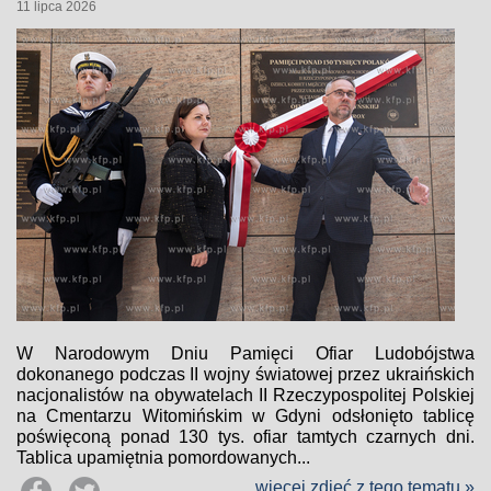
11 lipca 2026
W Narodowym Dniu Pamięci Ofiar Ludobójstwa
dokonanego podczas II wojny światowej przez ukraińskich
nacjonalistów na obywatelach II Rzeczypospolitej Polskiej
na Cmentarzu Witomińskim w Gdyni odsłonięto tablicę
poświęconą ponad 130 tys. ofiar tamtych czarnych dni.
Tablica upamiętnia pomordowanych...
więcej zdjęć z tego tematu »