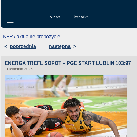
o nas
kontakt
☰
KFP / aktualne propozycje
<
poprzednia
następna
>
ENERGA TREFL SOPOT – PGE START LUBLIN 103:97
11 kwietnia 2026