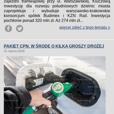
zajezdni tramwajowej przy ul. Warszawskiej. Kluczową
inwestycję dla rozwoju południowych dzielnic miasta
zaprojektuje i wybuduje warszawsko-krakowskie
konsorcjum spółek Budimex i KZN Rail. Inwestycja
pochłonie ponad 320 mln zł. Aż 274 mln zł...
więcej zdjęć z tego tematu »
PAKIET CPN. W ŚRODĘ O KILKA GROSZY DROŻEJ
31 marca 2026