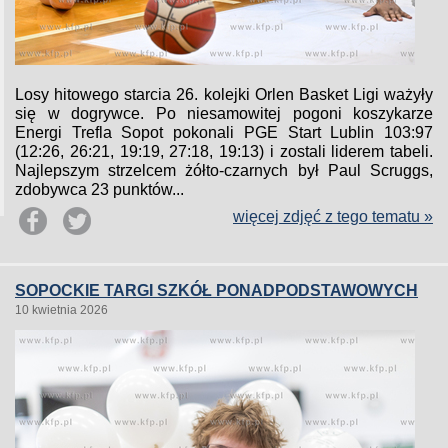
Losy hitowego starcia 26. kolejki Orlen Basket Ligi ważyły
się w dogrywce. Po niesamowitej pogoni koszykarze
Energi Trefla Sopot pokonali PGE Start Lublin 103:97
(12:26, 26:21, 19:19, 27:18, 19:13) i zostali liderem tabeli.
Najlepszym strzelcem żółto-czarnych był Paul Scruggs,
zdobywca 23 punktów...
więcej zdjęć z tego tematu »
SOPOCKIE TARGI SZKÓŁ PONADPODSTAWOWYCH
10 kwietnia 2026