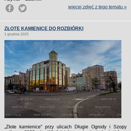
więcej zdjęć z tego tematu »
ZŁOTE KAMIENICE DO ROZBIÓRKI
1 grudnia 2025
„Złote kamienice” przy ulicach Długie Ogrody i Szopy