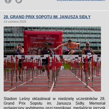
28. GRAND PRIX SOPOTU IM. JANUSZA SIDŁY
14 czerwca 2026
Stadion Leśny oklaskiwał w niedzielę uczestników 28.
Grand Prix Sopotu im. Janusza Sidły. Memoriał
poświęcony wybitnemu oszczepnikowi, medaliście igrzysk