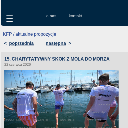
o nas
kontakt
☰
KFP / aktualne propozycje
<
poprzednia
następna
>
15. CHARYTATYWNY SKOK Z MOLA DO MORZA
22 czerwca 2026