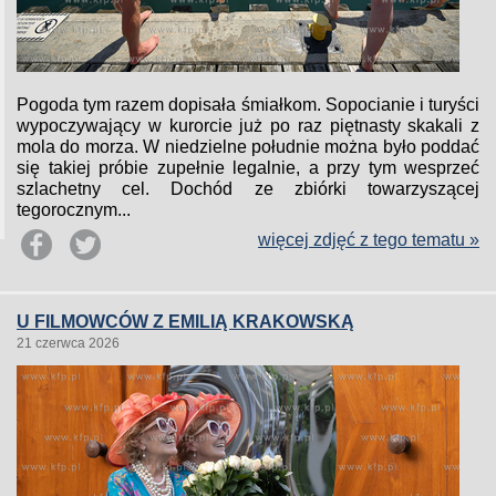
Pogoda tym razem dopisała śmiałkom. Sopocianie i turyści
wypoczywający w kurorcie już po raz piętnasty skakali z
mola do morza. W niedzielne południe można było poddać
się takiej próbie zupełnie legalnie, a przy tym wesprzeć
szlachetny cel. Dochód ze zbiórki towarzyszącej
tegorocznym...
więcej zdjęć z tego tematu »
U FILMOWCÓW Z EMILIĄ KRAKOWSKĄ
21 czerwca 2026