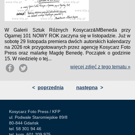
W Galerii Sztuk Różnych Kosycarz&MBeneda przy
Ogarnej 101 NOWY ROK zaczyna się w listopadzie. Już w
sobotę 29 listopada premiera dwóch autorskich kalendarzy
na 2026 rok przygotowanych przez agencję Kosycarz Foto
Press oraz malarkę Magdę Benedę. Początek o godzinie
15. W niedzielę o tej...
więcej zdjęć z tego tematu »
<
poprzednia
następna
>
Kosycarz Foto Press /
KFP
ul. Podwale Staromiejskie 89/8
80-844 Gdańsk
tel. 58 301 94 46
tel. kom. 601 209 975