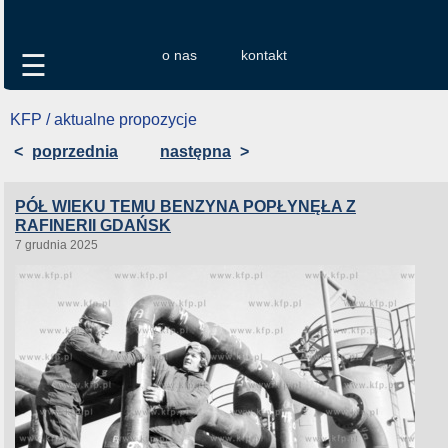
o nas
kontakt
☰
KFP / aktualne propozycje
<
poprzednia
następna
>
PÓŁ WIEKU TEMU BENZYNA POPŁYNĘŁA Z
RAFINERII GDAŃSK
7 grudnia 2025