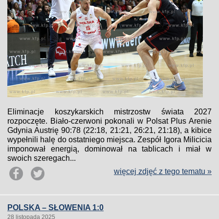
Eliminacje koszykarskich mistrzostw świata 2027
rozpoczęte. Biało-czerwoni pokonali w Polsat Plus Arenie
Gdynia Austrię 90:78 (22:18, 21:21, 26:21, 21:18), a kibice
wypełnili halę do ostatniego miejsca. Zespół Igora Milicicia
imponował energią, dominował na tablicach i miał w
swoich szeregach...
więcej zdjęć z tego tematu »
POLSKA – SŁOWENIA 1:0
28 listopada 2025