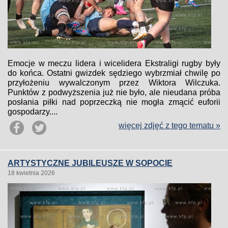
Emocje w meczu lidera i wicelidera Ekstraligi rugby były
do końca. Ostatni gwizdek sędziego wybrzmiał chwilę po
przyłożeniu wywalczonym przez Wiktora Wilczuka.
Punktów z podwyższenia już nie było, ale nieudana próba
posłania piłki nad poprzeczką nie mogła zmącić euforii
gospodarzy....
więcej zdjęć z tego tematu »
ARTYSTYCZNE JUBILEUSZE W SOPOCIE
18 kwietnia 2026