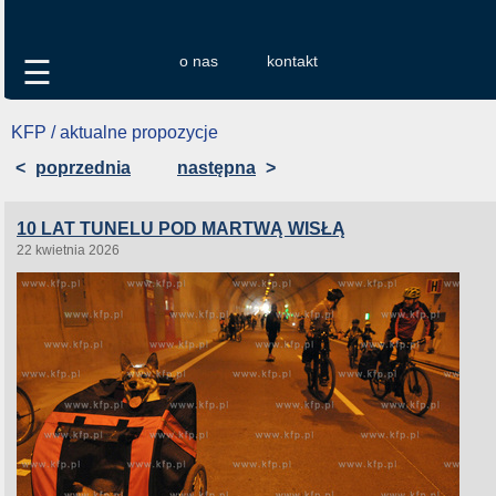
o nas
kontakt
☰
KFP / aktualne propozycje
<
poprzednia
następna
>
10 LAT TUNELU POD MARTWĄ WISŁĄ
22 kwietnia 2026