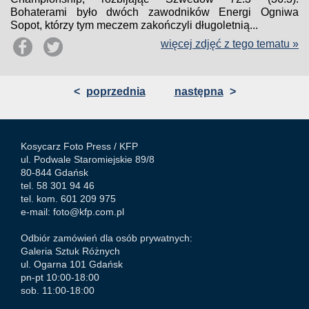
Bohaterami było dwóch zawodników Energi Ogniwa
Sopot, którzy tym meczem zakończyli długoletnią...
więcej zdjęć z tego tematu »
<
poprzednia
następna
>
Kosycarz Foto Press /
KFP
ul. Podwale Staromiejskie 89/8
80-844 Gdańsk
tel. 58 301 94 46
tel. kom. 601 209 975
e-mail:
foto@kfp.com.pl
Odbiór zamówień dla osób prywatnych:
Galeria Sztuk Różnych
ul. Ogarna 101 Gdańsk
pn-pt 10:00-18:00
sob. 11:00-18:00