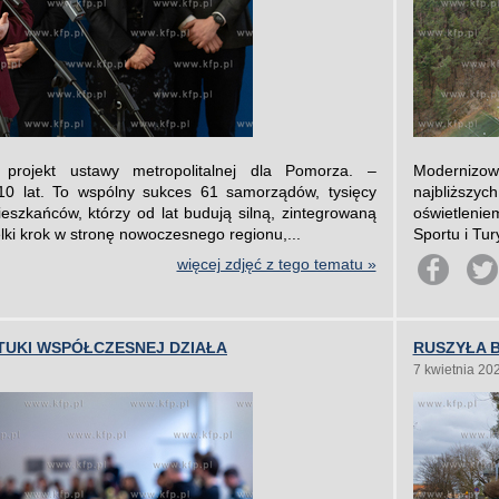
 projekt ustawy metropolitalnej dla Pomorza. –
Modernizow
0 lat. To wspólny sukces 61 samorządów, tysięcy
najbliższyc
eszkańców, którzy od lat budują silną, zintegrowaną
oświetleni
elki krok w stronę nowoczesnego regionu,...
Sportu i Tur
więcej zdjęć z tego tematu »
TUKI WSPÓŁCZESNEJ DZIAŁA
RUSZYŁA 
7 kwietnia 20