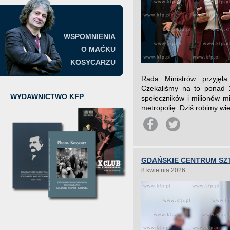
WSPOMNIENIA
O MAĆKU
KOSYCARZU
Rada Ministrów przyjęła
Czekaliśmy na to ponad 1
WYDAWNICTWO KFP
społeczników i milionów mi
metropolię. Dziś robimy wi
GDAŃSKIE CENTRUM SZ
8 kwietnia 2026