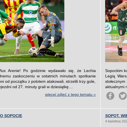
us Arenie! Po godzinie wydawało się, że Lechia
Sopockim ko
lnemu zaskoczeniu w ostatnich minutach spotkanie
Legią Wars
i od początku z polotem atakowali, strzelili trzy gole,
stołecznym 
jezdni od 27. minuty grali w dziesiątkę....
aktualnymi m
więcej zdjęć z tego tematu »
PO SOPOCIE
SOPOT. W
4 kwietnia 20