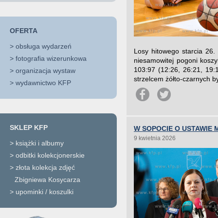
OFERTA
>
obsługa wydarzeń
Losy hitowego starcia 26. 
>
fotografia wizerunkowa
niesamowitej pogoni koszy
103:97 (12:26, 26:21, 19:1
>
organizacja wystaw
strzelcem żółto-czarnych b
>
wydawnictwo KFP
SKLEP KFP
W SOPOCIE O USTAWIE
9 kwietnia 2026
>
książki i albumy
>
odbitki kolekcjonerskie
>
złota kolekcja zdjęć
Zbigniewa Kosycarza
>
upominki / koszulki