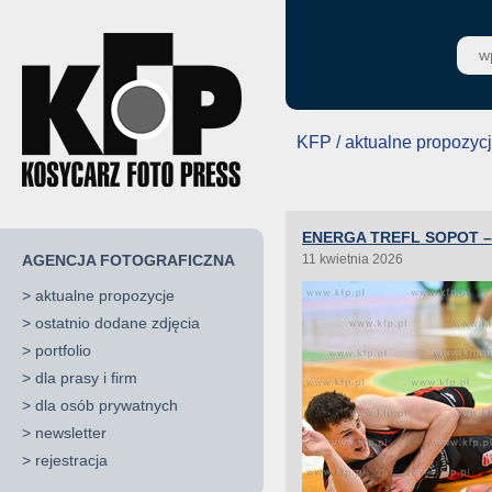
KFP / aktualne propozyc
ENERGA TREFL SOPOT – 
AGENCJA FOTOGRAFICZNA
11 kwietnia 2026
>
aktualne propozycje
>
ostatnio dodane zdjęcia
>
portfolio
>
dla prasy i firm
>
dla osób prywatnych
>
newsletter
>
rejestracja