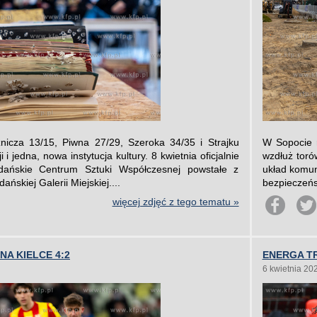
nicza 13/15, Piwna 27/29, Szeroka 34/35 i Strajku
W Sopocie 
 i jedna, nowa instytucja kultury. 8 kwietnia oficjalnie
wzdłuż toró
Gdańskie Centrum Sztuki Współczesnej powstałe z
układ komun
ńskiej Galerii Miejskiej....
bezpieczeńs
więcej zdjęć z tego tematu »
NA KIELCE 4:2
ENERGA TR
6 kwietnia 20