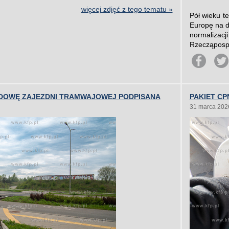
więcej zdjęć z tego tematu »
Pół wieku t
Europę na d
normalizac
Rzecząpospo
DOWĘ ZAJEZDNI TRAMWAJOWEJ PODPISANA
PAKIET CP
31 marca 202