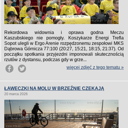
Rekordowa widownia i oprawa godna Meczu
Kaszubskiego nie pomogły. Koszykarze Energi Trefla
Sopot ulegli w Ergo Arenie rozpędzonemu zespołowi MKS
Dąbrowa Górnicza 77:100 (20:27, 15:21, 18:15, 21:37). Od
początku spotkania przyjezdni imponowali skutecznością
rzutów z dystansu, podczas gdy w grze...
więcej zdjęć z tego tematu »
ŁAWECZKI NA MOLU W BRZEŹNIE CZEKAJĄ
20 marca 2026