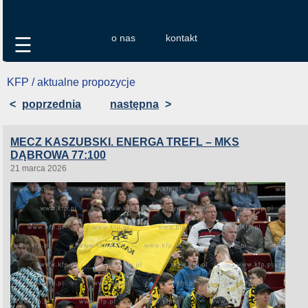
o nas
kontakt
☰
KFP / aktualne propozycje
<
poprzednia
następna
>
MECZ KASZUBSKI. ENERGA TREFL – MKS
DĄBROWA 77:100
21 marca 2026