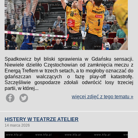
Spadkowicz był bliski sprawienia w Gdańsku sensacji.
Niewiele dzieliło Częstochowian od zamknięcia meczu z
Energą Treflem w trzech setach, a to mogłoby oznaczać do
gdańszczan walczących o fazę play-off katastrofę.
Szczęśliwie gospodarze zdołali odwrócić losy trzeciej
partii, w której...
więcej zdjęć z tego tematu »
HISTERY W TEATRZE ATELIER
14 marca 2026