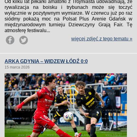
Od kilku lat piłkarki amatorki z Trójmiasta udowadniają, że
rywalizacja na boisku i trybunach może się toczyć
wyłącznie w pozytywnym wymiarze. W czerwcu już po raz
siódmy pokażą moc na Polsat Plus Arenie Gdańsk w
międzynarodowym turnieju Dziewczyny Grają Fair. Tę
atmosferę festiwalu...
więcej zdjęć z tego tematu »
ARKA GDYNIA – WIDZEW ŁÓDŹ 0:0
15 marca 2026