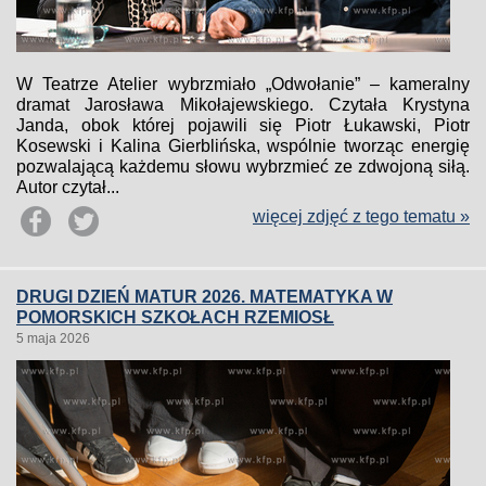
W Teatrze Atelier wybrzmiało „Odwołanie” – kameralny
dramat Jarosława Mikołajewskiego. Czytała Krystyna
Janda, obok której pojawili się Piotr Łukawski, Piotr
Kosewski i Kalina Gierblińska, wspólnie tworząc energię
pozwalającą każdemu słowu wybrzmieć ze zdwojoną siłą.
Autor czytał...
więcej zdjęć z tego tematu »
DRUGI DZIEŃ MATUR 2026. MATEMATYKA W
POMORSKICH SZKOŁACH RZEMIOSŁ
5 maja 2026