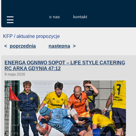
o nas
kontakt
☰
KFP / aktualne propozycje
<
poprzednia
następna
>
ENERGA OGNIWO SOPOT – LIFE STYLE CATERING
RC ARKA GDYNIA 47:12
9 maja 2026