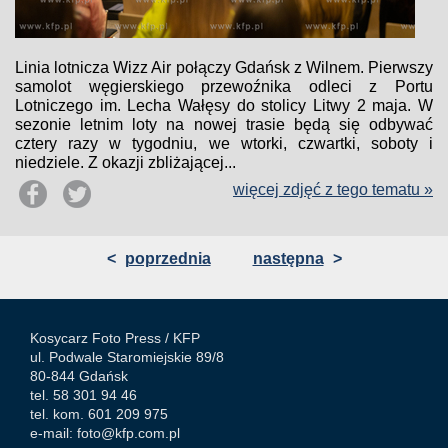
Linia lotnicza Wizz Air połączy Gdańsk z Wilnem. Pierwszy
samolot węgierskiego przewoźnika odleci z Portu
Lotniczego im. Lecha Wałęsy do stolicy Litwy 2 maja. W
sezonie letnim loty na nowej trasie będą się odbywać
cztery razy w tygodniu, we wtorki, czwartki, soboty i
niedziele. Z okazji zbliżającej...
więcej zdjęć z tego tematu »
<
poprzednia
następna
>
Kosycarz Foto Press /
KFP
ul. Podwale Staromiejskie 89/8
80-844 Gdańsk
tel. 58 301 94 46
tel. kom. 601 209 975
e-mail:
foto@kfp.com.pl