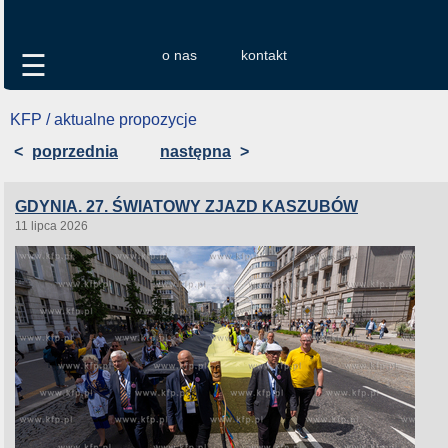
o nas
kontakt
☰
KFP / aktualne propozycje
<
poprzednia
następna
>
GDYNIA. 27. ŚWIATOWY ZJAZD KASZUBÓW
11 lipca 2026