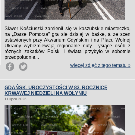
Skwer Kościuszki zamienił się w kaszubskie miasteczko,
na „Darze Pomorza” gra się dzisiaj w baśkę, a ze scen
ustawionych przy Akwarium Gdyńskim i na Placu Wolnej
Ukrainy wybrzmiewają regionalne nuty. Tysiące osób z
różnych zakątków Polski i świata przybyło w sobotnie
przedpołudnie...
więcej zdjęć z tego tematu »
GDAŃSK. UROCZYSTOŚCI W 83. ROCZNICĘ
KRWAWEJ NIEDZIELI NA WOŁYNIU
11 lipca 2026