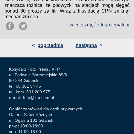
znacząca różnica, że podwyżki na stacjach mogą sięgać
ponad 60 groszy za litr. Wraz z likwidacją CPN zniknął
mechanizm cen...
więcej zdjęć z tego tematu »
<
poprzednia
następna
>
Kosycarz Foto Press /
KFP
ul. Podwale Staromiejskie 89/8
80-844 Gdańsk
tel. 58 301 94 46
tel. kom. 601 209 975
e-mail:
foto@kfp.com.pl
Odbiór zamówień dla osób prywatnych:
Galeria Sztuk Różnych
ul. Ogarna 101 Gdańsk
pn-pt 10:00-18:00
sob. 11:00-18:00