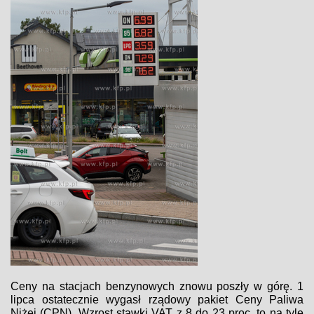
Ceny na stacjach benzynowych znowu poszły w górę. 1
lipca ostatecznie wygasł rządowy pakiet Ceny Paliwa
Niżej (CPN). Wzrost stawki VAT z 8 do 23 proc. to na tyle